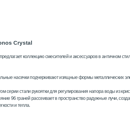
onos Crystal
 предлагает коллекцию смесителей и аксессуаров в античном сти
ольные насечки подчеркивают изящные формы металлических эл
ом серии стали рукоятки для регулирования напора воды из кри
ияние 96 граней рассеивает в пространство радужные лучи, созд
гкости и тепла.