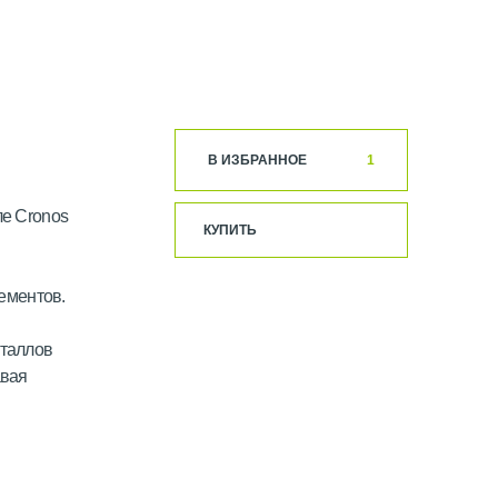
В ИЗБРАННОЕ
1
ле Cronos
КУПИТЬ
ементов.
сталлов
авая