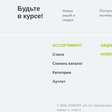
Будьте
Новых
Поступ
в курсе!
акций и
коллекц
скидок
АССОРТИМЕНТ
АКЦИ
НОВО
Стили
Скачать каталог
Категории
Аутлет
© 2026, HOGART_art, ул. Братиславск
корпус 1, этаж 2