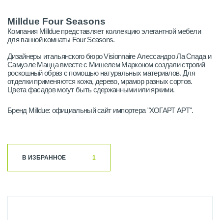
Milldue Four Seasons
Компания Milldue представляет коллекцию элегантной мебели
для ванной комнаты Four Seasons.
Дизайнеры итальянского бюро Visionnaire Алессандро Ла Спада и
Самуэле Мацца вместе с Мишелем Марконом создали строгий
роскошный образ с помощью натуральных материалов. Для
отделки применяются кожа, дерево, мрамор разных сортов.
Цвета фасадов могут быть сдержанными или яркими.
Бренд Milldue: официальный сайт импортера "ХОГАРТ АРТ".
В ИЗБРАННОЕ
1