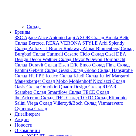
Склад
Бренды
3SC
Agape
Alice
Antonio Lupi
AXOR
Склад
Brenta
Bette
Склад
Bertocci
REXA
VERONA STYLE
Arbi
Splendy
Склад
Antrax IT
Broner
Radaway
Almar
Blumenberg
Склад
Burgbad
Склад
Carimali
Casarte
Cielo
Склад
Cisal
DEA
Design
Decor Walther
Склад
Devon&Devon
Dornbracht
Склад
Duravit
Склад
Elsen
Effe
Emco
Склад
Fima
Склад
Fantini
Geberit
Склад
Gessi
Склад
Globo
Склад
Hansgrohe
Склад
HUPPE
Keuco
Склад
Kludi
Склад
Knief
Margaroli
Mauersberger
Склад
Mobo
Möhlenhoff
Nicolazzi
Склад
Oasis
Склад
Omoikiri
QuadroDesign
Склад
RIFAR
Scarabeo
Склад
Smartflow
Склад
TECE
Склад
the.Artceram
Склад
THG
Склад
TOTO
Склад
Ritmonio
Salini
Viega
Склад
Villeroy&Boch
Склад
Vismaravetro
Сунержа
Склад
Дизайнерам
Акции
Новости
О компании
ХОГАРТ_арт сегодня