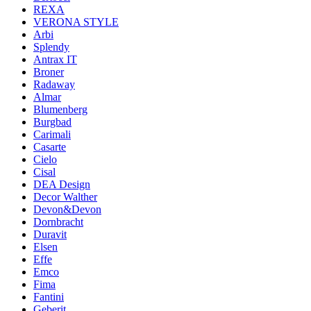
REXA
VERONA STYLE
Arbi
Splendy
Antrax IT
Broner
Radaway
Almar
Blumenberg
Burgbad
Carimali
Casarte
Cielo
Cisal
DEA Design
Decor Walther
Devon&Devon
Dornbracht
Duravit
Elsen
Effe
Emco
Fima
Fantini
Geberit