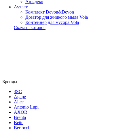
Арт-деко
Аутлет
Комплект Devon&Devon
Дозатор для жидкого мыла Vola
Контейнер для мусора Vola
Скачать каталог
Бренды
3SC
Agape
Alice
Antonio Lupi
AXOR
Brenta
Bette
Bertocci