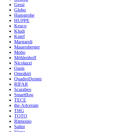
Gessi
Globo
Hansgrohe
HUPPE
Keuco
Kludi
Knief
Margaroli
Mauersberger
Mobo
Möhlenhoff
Nicolazzi
Oasis
Omoikiri
QuadroDesign
RIFAR
Scarabeo
Smartflow
TECE
the.Artceram
THG
TOTO
Ritmonio
Salini
Viega