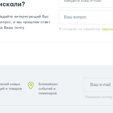
искали?
Задайте интересующий Вас
вопрос, и мы пришлем ответ
на Вашу почту
Я согласен на обработку
персо
лений новых
Ближайших
ий и товаров
событий и
семинаров
Нажимая кнопку