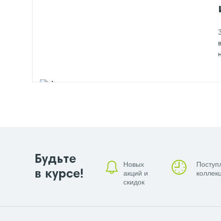
Будьте
Новых
Поступ
в курсе!
акций и
коллекц
скидок