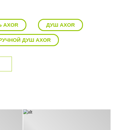
щая сталь или
 матовый никель и
Ь AXOR
ДУШ AXOR
ый комфорт и
 такие как дождь,
РУЧНОЙ ДУШ AXOR
оводной системе.
ДЛЯ КУХНИ AXOR
рогие испытания на
СИТЕЛЬ ДЛЯ РАКОВИНЫ AXOR
скошный и
чтобы