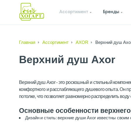
Ассортимент
Бренды
Главная
Ассортимент
AXOR
Верхний душ Axo
Верхний душ Axor
Верхний душ Axor - это роскошный и стильный компон
комфортного и расслабляющего душевого опыта. Он пр
потолке, что позволяет равномерно распределить воду
Основные особенности верхнего
Дизайн и стиль: верхние души Axor известны своим
интерьерными стилями. Они предлагают широкий выбор