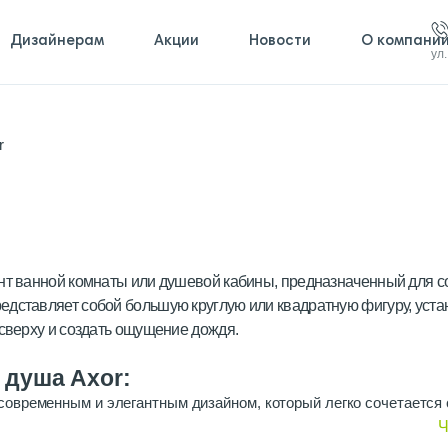
Дизайнерам
Акции
Новости
О компани
ул
r
ент ванной комнаты или душевой кабины, предназначенный для с
едставляет собой большую круглую или квадратную фигуру, уст
 сверху и создать ощущение дождя.
 душа Axor:
 современным и элегантным дизайном, который легко сочетается
 моделей и отделок, от классических до современных, чтобы у
Ч