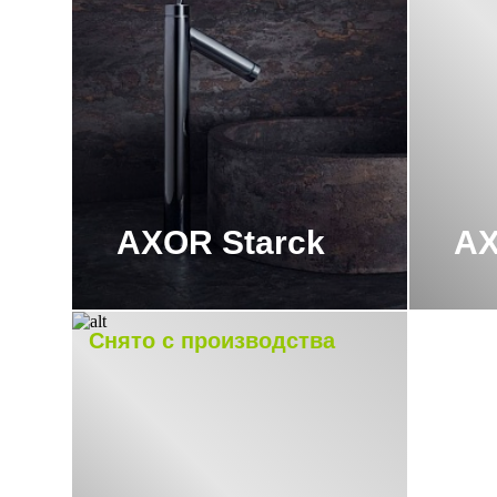
AXOR Starck
AX
Снято с производства