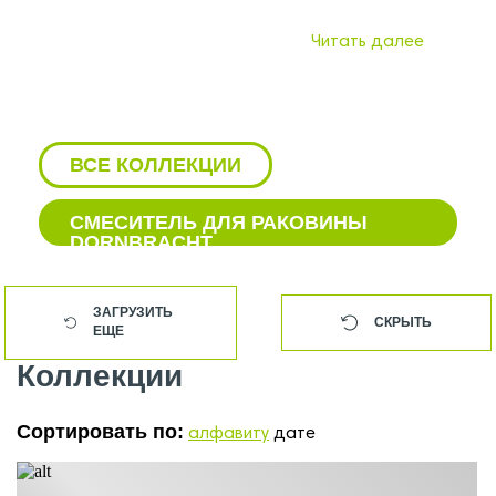
Читать далее
ВСЕ КОЛЛЕКЦИИ
СМЕСИТЕЛЬ ДЛЯ РАКОВИНЫ
DORNBRACHT
ВАННЫ DORNBRACHT
ЗАГРУЗИТЬ
СКРЫТЬ
ЕЩЕ
ВЕРХНИЙ ДУШ DORNBRACHT
Коллекции
ГИГИЕНИЧЕСКИЙ ДУШ
DORNBRACHT
Сортировать по:
алфавиту
дате
ДУШ DORNBRACHT