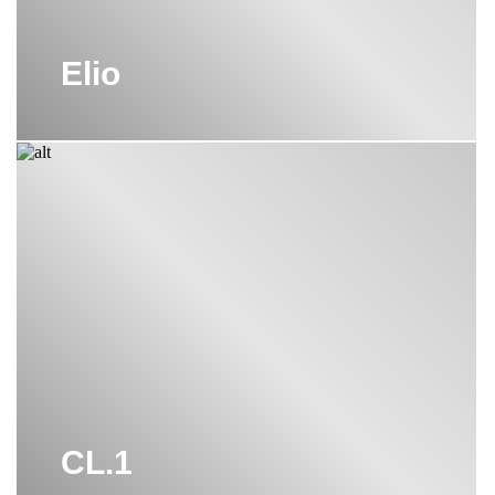
Elio
CL.1