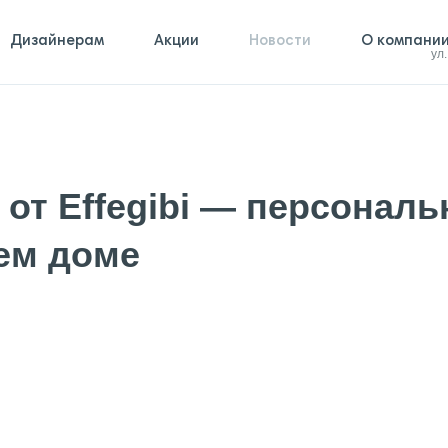
Дизайнерам
Акции
Новости
О компани
ул
 от Effegibi — персонал
ем доме