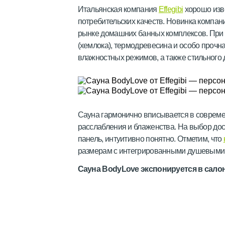
Итальянская компания
Effegibi
хорошо изв
потребительских качеств. Новинка компан
рынке домашних банных комплексов. При 
(хемлока), термодревесина и особо проч
влажностных режимов, а также стильного
Сауна гармонично вписывается в современ
расслабления и блаженства. На выбор дос
панель, интуитивно понятно. Отметим, что
размерам с интегрированными душевыми. 
Сауна BodyLove экспонируется в салон