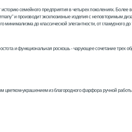
т историю семейного предприятия в четырех поколениях. Более 
rmany" и производит эксклюзивные изделия с неповторимым диза
го минимализма до классической элегантности, от гламурного до
ростота и функциональная роскошь - чарующее сочетание трех об
ым цветком-украшением из благородного фарфора ручной работы