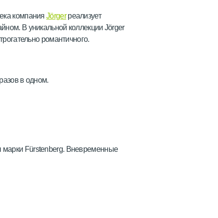
века компания
Jörger
реализует
йном. В уникальной коллекции Jörger
 трогательно романтичного.
разов в одном.
 марки Fürstenberg. Вневременные