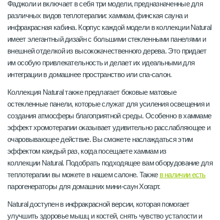
Фаджоли и включает в себя три модели, предназначенные для
различных видов теплотерапии: хаммам, финская сауна и
инфракрасная кабина. Корпус каждой модели в коллекции Natural
имеет элегантный дизайн с большими стекленными панелями и
внешней отделкой из высококачественного дерева. Это придает
им особую привлекательность и делает их идеальными для
интеграции в домашнее пространство или спа-салон.
Коллекция Natural также предлагает боковые матовые
остекленные панели, которые служат для усиления освещения и
создания атмосферы благоприятной среды. Особенно в хаммаме
эффект хромотерапии оказывает удивительно расслабляющее и
очаровывающее действие. Вы сможете наслаждаться этим
эффектом каждый раз, когда посещаете хаммам из
коллекции Natural. Подобрать подходящее вам оборудование для
теплотерапии вы можете в нашем салоне. Также
в наличии есть
парогенераторы для домашних мини-саун Хогарт.
Natural доступен в инфракрасной версии, которая помогает
улучшить здоровье мышц и костей, снять чувство усталости и