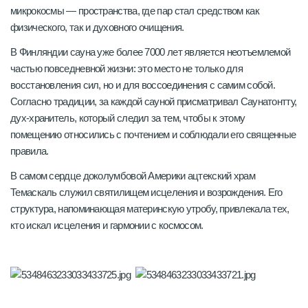
микрокосмы — пространства, где пар стал средством как
физического, так и духовного очищения.
В Финляндии сауна уже более 7000 лет является неотъемлемой
частью повседневной жизни: это место не только для
восстановления сил, но и для воссоединения с самим собой.
Согласно традиции, за каждой сауной присматривал Саунатонтту,
дух-хранитель, который следил за тем, чтобы к этому
помещению относились с почтением и соблюдали его священные
правила.
В самом сердце доколумбовой Америки ацтекский храм
Темаскаль служил святилищем исцеления и возрождения. Его
структура, напоминающая материнскую утробу, привлекала тех,
кто искал исцеления и гармонии с космосом.