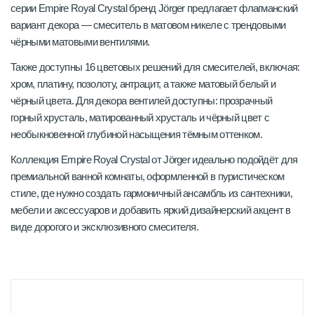
серии Empire Royal Crystal бренд Jörger предлагает флагманский
вариант декора — смеситель в матовом никеле с трендовыми
чёрными матовыми вентилями.
Также доступны 16 цветовых решений для смесителей, включая:
хром, платину, позолоту, антрацит, а также матовый белый и
чёрный цвета. Для декора вентилей доступны: прозрачный
горный хрусталь, матированный хрусталь и чёрный цвет с
необыкновенной глубиной насыщения тёмным оттенком.
Коллекция Empire Royal Crystal от Jörger идеально подойдёт для
премиальной ванной комнаты, оформленной в пуристическом
стиле, где нужно создать гармоничный ансамбль из сантехники,
мебели и аксессуаров и добавить яркий дизайнерский акцент в
виде дорогого и эксклюзивного смесителя.