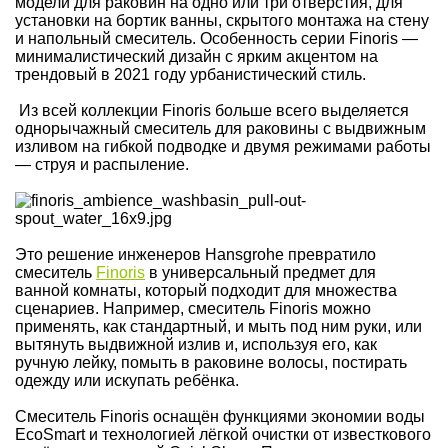
модели для раковин на одно или три отверстия, для
установки на бортик ванны, скрытого монтажа на стену
и напольный смеситель. Особенность серии Finoris —
минималистический дизайн с ярким акцентом на
трендовый в 2021 году урбанистический стиль.
Из всей коллекции Finoris больше всего выделяется
однорычажный смеситель для раковины с выдвижным
изливом на гибкой подводке и двумя режимами работы
— струя и распыление.
Это решение инженеров Hansgrohe превратило
смеситель
Finoris
в универсальный предмет для
ванной комнаты, который подходит для множества
сценариев. Например, смеситель Finoris можно
применять, как стандартный, и мыть под ним руки, или
вытянуть выдвижной излив и, используя его, как
ручную лейку, помыть в раковине волосы, постирать
одежду или искупать ребёнка.
Смеситель Finoris оснащён функциями экономии воды
EcoSmart и технологией лёгкой очистки от известкового