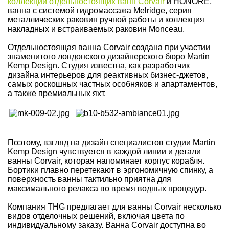
коллекции отдельностоящих ванн Corvair
и HONORÉ,
ванна с системой гидромассажа Melridge, серия
металлических раковин ручной работы и коллекция
накладных и встраиваемых раковин Monceau.
Отдельностоящая ванна Corvair создана при участии
знаменитого лондонского дизайнерского бюро Martin
Kemp Design. Студия известна, как разработчик
дизайна интерьеров для реактивных бизнес-джетов,
самых роскошных частных особняков и апартаментов,
а также премиальных яхт.
Поэтому, взгляд на дизайн специалистов студии Martin
Kemp Design чувствуется в каждой линии и детали
ванны Corvair, которая напоминает корпус корабля.
Бортики плавно перетекают в эргономичную спинку, а
поверхность ванны тактильно приятна для
максимального релакса во время водных процедур.
Компания THG предлагает для ванны Corvair несколько
видов отделочных решений, включая цвета по
индивидуальному заказу. Ванна Corvair доступна во