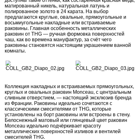
доступны такие оттенки, как состаренная красная медь,
матированный никель, натуральная латунь и
полированное золото в 24 карата. На выбор
предлагаются круглые, овальные, прямоугольные и
восьмиугольные накладные или встраиваемые
раковины. Главная особенность металлических
раковин от THG — ручная формовка поверхностей
чаш, как во времена мануфактур, за счёт чего
раковины становятся настоящим украшением ванной
комнаты.
Коллекция накладных и встраиваемых прямоугольных,
круглых и овальных раковин Monceau, с центральным
сливным отверстием, — настоящий эксклюзив бренда
из Франции. Раковины идеально сочетаются с
классическими смесителями от THG, которые
установлены на борт раковины или встроены в стену.
Белоснежный матовый или глянцевый цвет раковин
Monceau идеально подчёркивает красоту
металлических поверхностей изливов и вентилей
смесителей THG.