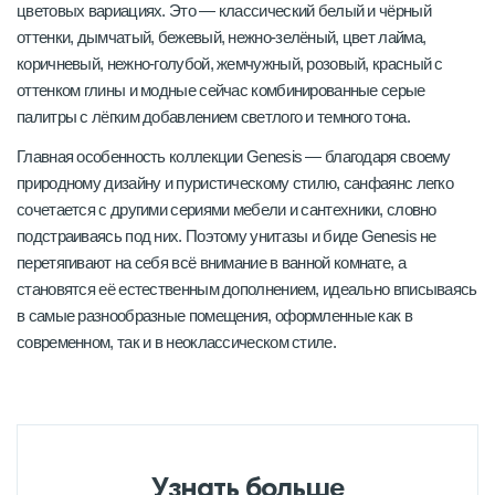
цветовых вариациях. Это — классический белый и чёрный
оттенки, дымчатый, бежевый, нежно-зелёный, цвет лайма,
коричневый, нежно-голубой, жемчужный, розовый, красный с
оттенком глины и модные сейчас комбинированные серые
палитры с лёгким добавлением светлого и темного тона.
Главная особенность коллекции Genesis — благодаря своему
природному дизайну и пуристическому стилю, санфаянс легко
сочетается с другими сериями мебели и сантехники, словно
подстраиваясь под них. Поэтому унитазы и биде Genesis не
перетягивают на себя всё внимание в ванной комнате, а
становятся её естественным дополнением, идеально вписываясь
в самые разнообразные помещения, оформленные как в
современном, так и в неоклассическом стиле.
Узнать больше