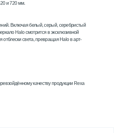
20 и 720 мм.
ений. Включая белый, серый, серебристый
 зеркало Halo смотрится в эксклюзивной
 отблески света, превращая Halo в арт-
превзойдённому качеству продукции Rexa