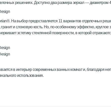
делочных решениях. Доступно два размера зеркал — диаметром 4
orian®. На выбор предоставляется 11 вариантов отделочных реш
, гранит и слоновую кость. Но, по-особенному эффектно, круглое
еркивает эстетику стеклянной поверхности, в которой отражаются
ывается в интерьер современных ванных комнат и, благодаря не
онального использования.