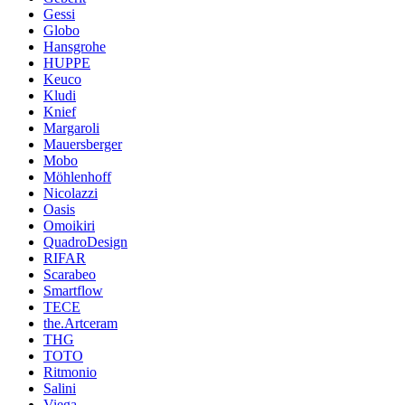
Gessi
Globo
Hansgrohe
HUPPE
Keuco
Kludi
Knief
Margaroli
Mauersberger
Mobo
Möhlenhoff
Nicolazzi
Oasis
Omoikiri
QuadroDesign
RIFAR
Scarabeo
Smartflow
TECE
the.Artceram
THG
TOTO
Ritmonio
Salini
Viega