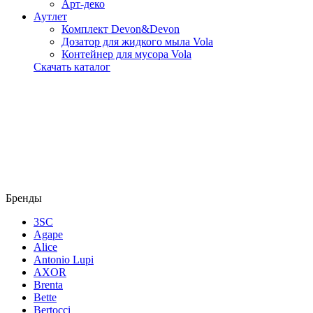
Арт-деко
Аутлет
Комплект Devon&Devon
Дозатор для жидкого мыла Vola
Контейнер для мусора Vola
Скачать каталог
Бренды
3SC
Agape
Alice
Antonio Lupi
AXOR
Brenta
Bette
Bertocci