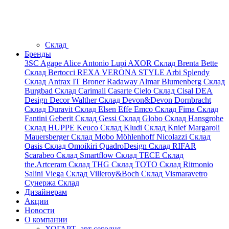
Склад
Бренды
3SC
Agape
Alice
Antonio Lupi
AXOR
Склад
Brenta
Bette
Склад
Bertocci
REXA
VERONA STYLE
Arbi
Splendy
Склад
Antrax IT
Broner
Radaway
Almar
Blumenberg
Склад
Burgbad
Склад
Carimali
Casarte
Cielo
Склад
Cisal
DEA
Design
Decor Walther
Склад
Devon&Devon
Dornbracht
Склад
Duravit
Склад
Elsen
Effe
Emco
Склад
Fima
Склад
Fantini
Geberit
Склад
Gessi
Склад
Globo
Склад
Hansgrohe
Склад
HUPPE
Keuco
Склад
Kludi
Склад
Knief
Margaroli
Mauersberger
Склад
Mobo
Möhlenhoff
Nicolazzi
Склад
Oasis
Склад
Omoikiri
QuadroDesign
Склад
RIFAR
Scarabeo
Склад
Smartflow
Склад
TECE
Склад
the.Artceram
Склад
THG
Склад
TOTO
Склад
Ritmonio
Salini
Viega
Склад
Villeroy&Boch
Склад
Vismaravetro
Сунержа
Склад
Дизайнерам
Акции
Новости
О компании
ХОГАРТ_арт сегодня