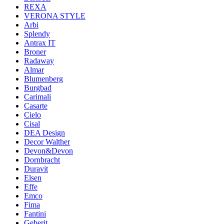
REXA
VERONA STYLE
Arbi
Splendy
Antrax IT
Broner
Radaway
Almar
Blumenberg
Burgbad
Carimali
Casarte
Cielo
Cisal
DEA Design
Decor Walther
Devon&Devon
Dornbracht
Duravit
Elsen
Effe
Emco
Fima
Fantini
Geberit