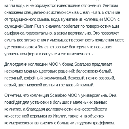
капли воды и не образуются известковые отложения. Унитазы
снабжены специальной системой смыва Clean Flush. В отличие
от традиционного смыва, вода в унитазе из коллекции MOON с
функцией Clean Flush, сначала пробегает по поверхности чаши
санфаянса горизонтально, а затем вертикально. Это позволяет
смыть все загрязнения и уменьшает вероятность появления мест,
где скапливаются болезнетворные бактерии, что повышает
уровень комфорта в санузле и его гигиеничность.
Для отделки коллекции MOON бренд Scarabeo предлагает
несколько модных цветовых решений: белоснежно-белый,
песочный, кофейный, жемчужный, бежевый, нежно-розовый,
серый, цвет морской волны и трендовый тёмный.
Отметим, что коллекция Scarabeo MOON универсальна. Она
подойдёт для установки в больших и маленьких ванных
комнатах, а благодаря долговечности и износостойкости
качественной керамики из Италии, также и на объектах
коммерческого назначения с большим людским траффиком.