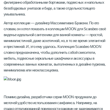
филигранно обработанными бортиками, подвесных и напольных
безободковых унитазов и биде, а также отдельностоящего
умывальника.
Автор коллекции — дизайнер Массимилиано Бракони. По его
словам, он хотел показать в коллекции MOON для Scarabeo своё
виденье идеальной сантехники для ванной комнаты — простой,
минималистичной, даже аскетичной, но, в то же время элегантной
и престижной. И, это ему удалось. Коллекция Scarabeo MOON
словно предназначена, чтобы дополнить собой смесители,
мебель, подвесные зеркальные шкафчики и аксессуары в
современных ванных комнатах, выполненных в дизайне пуризма,
минимализма или неоклассицизма.
Помимо дизайна, разработчики серии MOON продумали до
мелочей удобство использования санфаянса. Например, на
гладко отполированной поверхности раковин не задерживаются