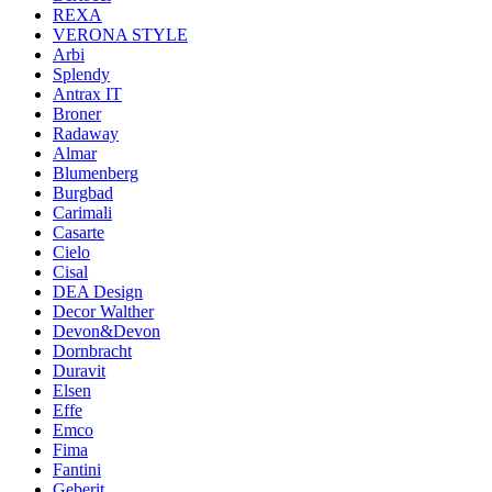
REXA
VERONA STYLE
Arbi
Splendy
Antrax IT
Broner
Radaway
Almar
Blumenberg
Burgbad
Carimali
Casarte
Cielo
Cisal
DEA Design
Decor Walther
Devon&Devon
Dornbracht
Duravit
Elsen
Effe
Emco
Fima
Fantini
Geberit