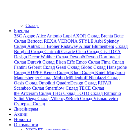
Склад
Бренды
3SC
Agape
Alice
Antonio Lupi
AXOR
Склад
Brenta
Bette
Склад
Bertocci
REXA
VERONA STYLE
Arbi
Splendy
Склад
Antrax IT
Broner
Radaway
Almar
Blumenberg
Склад
Burgbad
Склад
Carimali
Casarte
Cielo
Склад
Cisal
DEA
Design
Decor Walther
Склад
Devon&Devon
Dornbracht
Склад
Duravit
Склад
Elsen
Effe
Emco
Склад
Fima
Склад
Fantini
Geberit
Склад
Gessi
Склад
Globo
Склад
Hansgrohe
Склад
HUPPE
Keuco
Склад
Kludi
Склад
Knief
Margaroli
Mauersberger
Склад
Mobo
Möhlenhoff
Nicolazzi
Склад
Oasis
Склад
Omoikiri
QuadroDesign
Склад
RIFAR
Scarabeo
Склад
Smartflow
Склад
TECE
Склад
the.Artceram
Склад
THG
Склад
TOTO
Склад
Ritmonio
Salini
Viega
Склад
Villeroy&Boch
Склад
Vismaravetro
Сунержа
Склад
Дизайнерам
Акции
Новости
О компании
ХОГАРТ_арт сегодня