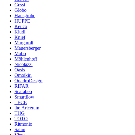
Gessi
Globo
Hansgrohe
HUPPE
Keuco
Kludi
Knief
Margaroli
Mauersberger
Mobo
Möhlenhoff
Nicolazzi
Oasis
Omoikiri
QuadroDesign
RIFAR
Scarabeo
Smartflow
TECE
the.Artceram
THG
TOTO
Ritmonio
Salini
Viega