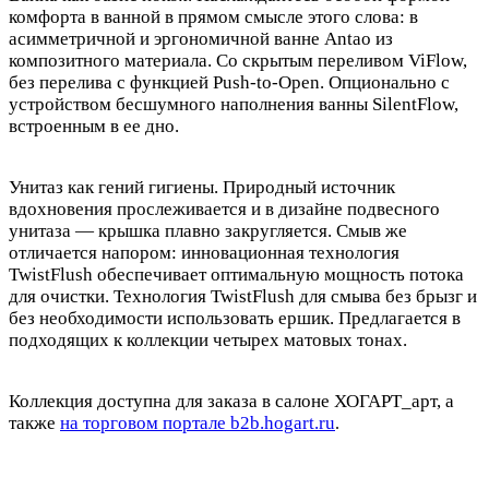
комфорта в ванной в прямом смысле этого слова: в
асимметричной и эргономичной ванне Antao из
композитного материала. Со скрытым переливом ViFlow,
без перелива с функцией Push-to-Open. Опционально с
устройством бесшумного наполнения ванны SilentFlow,
встроенным в ее дно.
Унитаз как гений гигиены. Природный источник
вдохновения прослеживается и в дизайне подвесного
унитаза — крышка плавно закругляется. Смыв же
отличается напором: инновационная технология
TwistFlush обеспечивает оптимальную мощность потока
для очистки. Технология TwistFlush для смыва без брызг и
без необходимости использовать ершик. Предлагается в
подходящих к коллекции четырех матовых тонах.
Коллекция доступна для заказа в салоне ХОГАРТ_арт, а
также
на торговом портале b2b.hogart.ru
.