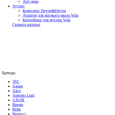
Арт-деко
Аутлет
Комплект Devon&Devon
Дозатор для жидкого мыла Vola
Контейнер для мусора Vola
Скачать каталог
Бренды
3SC
Agape
Alice
Antonio Lupi
AXOR
Brenta
Bette
Bertocci