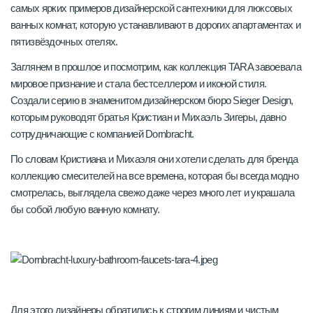
самых ярких примеров дизайнерской сантехники для люксовых
ванных комнат, которую устанавливают в дорогих апартаментах и
пятизвёздочных отелях.
Заглянем в прошлое и посмотрим, как коллекция TARA завоевала
мировое признание и стала бестселлером и иконой стиля.
Создали серию в знаменитом дизайнерском бюро Sieger Design,
которым руководят братья Кристиан и Михаэль Зигеры, давно
сотрудничающие с компанией Dornbracht.
По словам Кристиана и Михаэля они хотели сделать для бренда
коллекцию смесителей на все времена, которая бы всегда модно
смотрелась, выглядела свежо даже через много лет и украшала
бы собой любую ванную комнату.
Для этого дизайнеры обратились к строгим линиям и чистым