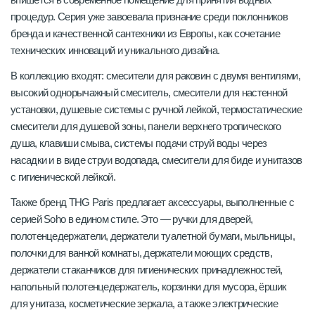
процедур. Серия уже завоевала признание среди поклонников
бренда и качественной сантехники из Европы, как сочетание
технических инноваций и уникального дизайна.
В коллекцию входят: смесители для раковин с двумя вентилями,
высокий однорычажный смеситель, смесители для настенной
установки, душевые системы с ручной лейкой, термостатические
смесители для душевой зоны, панели верхнего тропического
душа, клавиши смыва, системы подачи струй воды через
насадки и в виде струи водопада, смесители для биде и унитазов
с гигиенической лейкой.
Также бренд THG Paris предлагает аксессуары, выполненные с
серией Soho в едином стиле. Это — ручки для дверей,
полотенцедержатели, держатели туалетной бумаги, мыльницы,
полочки для ванной комнаты, держатели моющих средств,
держатели стаканчиков для гигиенических принадлежностей,
напольный полотенцедержатель, корзинки для мусора, ёршик
для унитаза, косметические зеркала, а также электрические