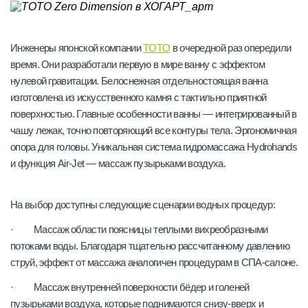
Инженеры японской компании
TOTO
в очередной раз опередили
время. Они разработали первую в мире ванну с эффектом
нулевой гравитации. Белоснежная отдельностоящая ванна
изготовлена из искусственного камня с тактильно приятной
поверхностью. Главные особенности ванны — интегрированный в
чашу лежак, точно повторяющий все контуры тела. Эргономичная
опора для головы. Уникальная система гидромассажа Hydrohands
и функция Air-Jet — массаж пузырьками воздуха.
На выбор доступны следующие сценарии водных процедур:
· Массаж области поясницы теплыми вихреобразными
потоками воды. Благодаря тщательно рассчитанному давлению
струй, эффект от массажа аналогичен процедурам в СПА-салоне.
· Массаж внутренней поверхности бёдер и голеней
пузырьками воздуха, которые поднимаются снизу-вверх и