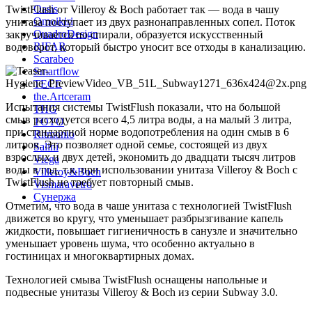
Oasis
TwistFlush от Villeroy & Boch работает так — вода в чашу
Omoikiri
унитаза поступает из двух разнонаправленных сопел. Поток
QuadroDesign
закручивается по спирали, образуется искусственный
RIFAR
водоворот, который быстро уносит все отходы в канализацию.
Scarabeo
Smartflow
TECE
the.Artceram
Испытания системы TwistFlush показали, что на большой
THG
смыв расходуется всего 4,5 литра воды, а на малый 3 литра,
TOTO
при стандартной норме водопотребления на один смыв в 6
Ritmonio
литров. Это позволяет одной семье, состоящей из двух
Salini
взрослых и двух детей, экономить до двадцати тысяч литров
Viega
воды в год, т.к. при использовании унитаза Villeroy & Boch с
Villeroy&Boch
TwistFlush не требует повторный смыв.
Vismaravetro
Сунержа
Отметим, что вода в чаше унитаза с технологией TwistFlush
движется во кругу, что уменьшает разбрызгивание капель
жидкости, повышает гигиеничность в санузле и значительно
уменьшает уровень шума, что особенно актуально в
гостиницах и многоквартирных домах.
Технологией смыва TwistFlush оснащены напольные и
подвесные унитазы Villeroy & Boch из серии Subway 3.0.