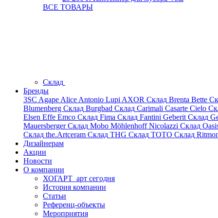
ВСЕ ТОВАРЫ
Склад
Бренды
3SC
Agape
Alice
Antonio Lupi
AXOR
Склад
Brenta
Bette
Ск
Blumenberg
Склад
Burgbad
Склад
Carimali
Casarte
Cielo
Ск
Elsen
Effe
Emco
Склад
Fima
Склад
Fantini
Geberit
Склад
Ge
Mauersberger
Склад
Mobo
Möhlenhoff
Nicolazzi
Склад
Oasi
Склад
the.Artceram
Склад
THG
Склад
TOTO
Склад
Ritmo
Дизайнерам
Акции
Новости
О компании
ХОГАРТ_арт сегодня
История компании
Статьи
Референц-объекты
Мероприятия