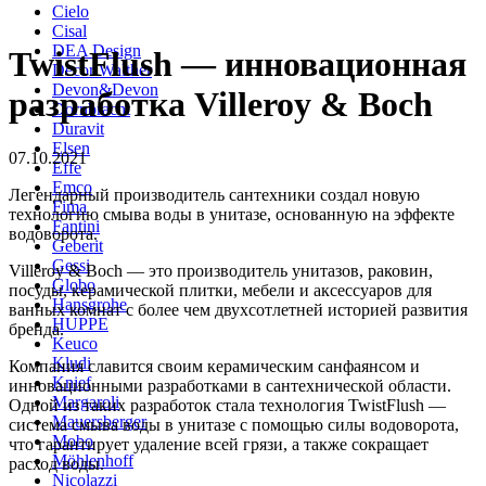
Cielo
Cisal
DEA Design
TwistFlush — инновационная
Decor Walther
Devon&Devon
разработка Villeroy & Boch
Dornbracht
Duravit
Elsen
07.10.2021
Effe
Emco
Легендарный производитель сантехники создал новую
Fima
технологию смыва воды в унитазе, основанную на эффекте
Fantini
водоворота.
Geberit
Gessi
Villeroy & Boch — это производитель унитазов, раковин,
Globo
посуды, керамической плитки, мебели и аксессуаров для
Hansgrohe
ванных комнат с более чем двухсотлетней историей развития
HUPPE
бренда.
Keuco
Kludi
Компания славится своим керамическим санфаянсом и
Knief
инновационными разработками в сантехнической области.
Margaroli
Одной из таких разработок стала технология TwistFlush —
Mauersberger
система смыва воды в унитазе с помощью силы водоворота,
Mobo
что гарантирует удаление всей грязи, а также сокращает
Möhlenhoff
расход воды.
Nicolazzi