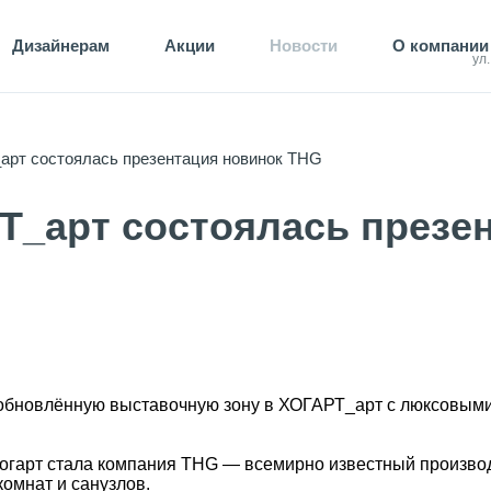
Дизайнерам
Акции
Новости
О компании
ул
арт состоялась презентация новинок THG
Т_арт состоялась презе
 обновлённую выставочную зону в ХОГАРТ_арт с люксовым
огарт стала компания THG — всемирно известный произво
комнат и санузлов.