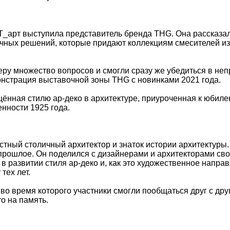
_арт выступила представитель бренда THG. Она рассказал
чных решений, которые придают коллекциям смесителей и
ру множество вопросов и смогли сразу же убедиться в непр
нстрация выставочной зоны THG с новинками 2021 года.
щённая стилю ар-деко в архитектуре, приуроченная к юбил
нности 1925 года.
тный столичный архитектор и знаток истории архитектуры.
прошлое. Он поделился с дизайнерами и архитекторами св
в развитии стиля ар-деко и, как это художественное напра
тех лет.
 время которого участники смогли пообщаться друг с друг
о на память.