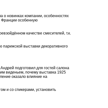
а о новинках компании, особенностях
з Франции особенную
евзойдённом качестве смесителей, т.к.
ею парижской выставки декоративного
 Андрей подготовил для гостей салона
оим виденьем, почему выставка 1925
вление оказало влияние на
ом и со спикерами, установить