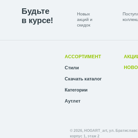
Будьте
Новых
Поступ
в курсе!
акций и
коллекц
скидок
АССОРТИМЕНТ
АКЦИ
НОВО
Стили
Скачать каталог
Категории
Аутлет
© 2026, HOGART_art, ул. Братиславск
корпус 1, этаж 2