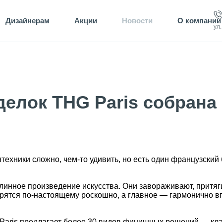
Дизайнерам
Акции
Новости
О компании
ул
делок THG Paris собрана
ехники сложно, чем-то удивить, но есть один французский 
линное произведение искусства. Они завораживают, притяг
ятся по-настоящему роскошно, а главное — гармонично в
Paris предлагает более 30 видов финишных решений — кла