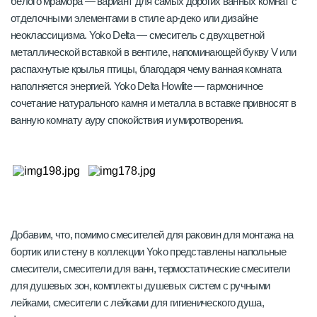
белого мрамора — вариант для самых дорогих ванных комнат с
отделочными элементами в стиле ар-деко или дизайне
неоклассицизма. Yoko Delta — смеситель с двухцветной
металлической вставкой в вентиле, напоминающей букву V или
распахнутые крылья птицы, благодаря чему ванная комната
наполняется энергией. Yoko Delta Howlite — гармоничное
сочетание натурального камня и металла в вставке привносят в
ванную комнату ауру спокойствия и умиротворения.
Добавим, что, помимо смесителей для раковин для монтажа на
бортик или стену в коллекции Yoko представлены напольные
смесители, смесители для ванн, термостатические смесители
для душевых зон, комплекты душевых систем с ручными
лейками, смесители с лейками для гигиенического душа,