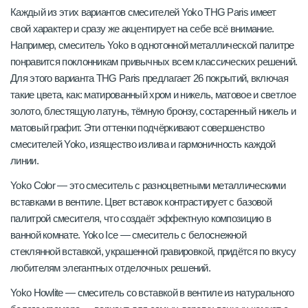
Каждый из этих вариантов смесителей Yoko THG Paris имеет
свой характер и сразу же акцентирует на себе всё внимание.
Например, смеситель Yoko в однотонной металлической палитре
понравится поклонникам привычных всем классических решений.
Для этого варианта THG Paris предлагает 26 покрытий, включая
такие цвета, как: матированный хром и никель, матовое и светлое
золото, блестящую латунь, тёмную бронзу, состаренный никель и
матовый графит. Эти оттенки подчёркивают совершенство
смесителей Yoko, изящество излива и гармоничность каждой
линии.
Yoko Color — это смеситель с разноцветными металлическими
вставками в вентиле. Цвет вставок контрастирует с базовой
палитрой смесителя, что создаёт эффектную композицию в
ванной комнате. Yoko Ice — смеситель с белоснежной
стеклянной вставкой, украшенной гравировкой, придётся по вкусу
любителям элегантных отделочных решений.
Yoko Howlite — смеситель со вставкой в вентиле из натурального