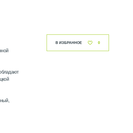
В ИЗБРАННОЕ
0
нной
 обладают
цкой
сный,