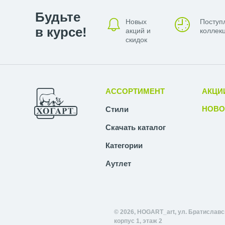
Будьте
Новых
Поступ
в курсе!
акций и
коллекц
скидок
АССОРТИМЕНТ
АКЦИ
НОВО
Стили
Скачать каталог
Категории
Аутлет
© 2026, HOGART_art, ул. Братиславск
корпус 1, этаж 2