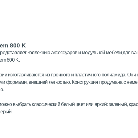
tem 800 K
редставляет коллекцию аксессуаров и модульной мебели для ва
em 800 K.
ии изготавливаются из прочного и пластичного полиамида. Они
ми формами, внешней легкостью. Конструкция продумана с неме
ю.
можно выбрать классический белый цвет или яркий: зеленый, кра
серый.