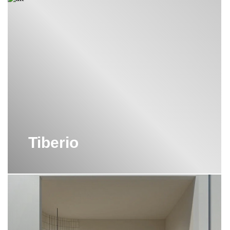
проектами и 300 международными наградами. Эта
коллекция живая, молодая, яркая, современная, идеально
подходящая для любой ванной комнаты.
Получить консультацию по ассортименту и ценам сантехники
Cielo Ceramica вы можете, просто оставив заявку на нашем сайте.
Мы оперативно свяжемся с вами и предоставим подробную
информацию по интересующим вопросам. Или позвоните нам по
указанным контактным телефонам. Мы всегда на связи!
Также вы можете купить от Cielo всю необходимую мебель,
сантехнику и аксессуары для ванных комнат с доставкой в
Tiberio
нашем розничном магазине «ХОГАРТ АРТ» в Москве.