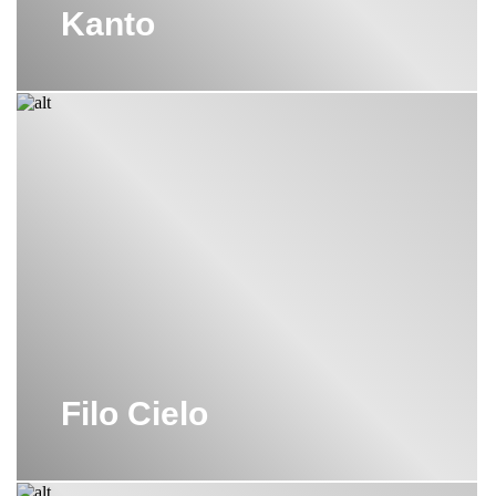
Функционально естественные мягкие формы находят новое
Kanto
толкование в этой серии бренда Cielo Ceramica;
Коллекция сантехники FLUID
– это напольные и
накладные раковины, подвесные унитазы и биде,
динамичные линии которых охарактеризованы эстетикой
воды. Извилистые и мягкие формы конструкций элементов
этой коллекции позволяют подобрать для каждой ванной
комнаты сбор набор сантехники;
Раковины, унитазы и полотенцедержатели
SMILE
–
легкий шик, переплетенный с обязательной
многофункциональностью. Сила этой коллекции Cielo
заключается в том, что она проста в своем создании, но при
этом подходит для различных потребностей и личных
вкусов, предлагая широкий ассортимент
персонализированных решений;
Filo Cielo
Раковины и биде ENJOY E AMEDEO
созданы по идее
многогранного дизайнера Karim Rashid, одного из десяти
самых значимых дизайнеров мира с более чем 3000