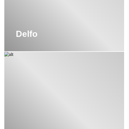
бессмысленными причудами. Этот элегантный вечный
стиль приправлен современной практичностью и идейной
УНИТАЗ CIELO
универсальностью. Идеальными штрихами ванной комнаты
послужат высококачественные
зеркала и аксессуары
;
УНИТАЗ НАПОЛЬНЫЙ CIELO
Delfo
Глубокие и просторные
чаши-умывальники LE BACINELLE
для тех, кто любит
УНИТАЗ ПОДВЕСНОЙ CIELO
грациозную эстетику, но при этом не готов жертвовать
практичностью. Сладкие, увлекательные и лаконичные
ЦВЕТНАЯ САНТЕХНИКА CIELO
формы сконструированы из благородных линий;
LE GIARE
– полное собрание необходимых элементов
для ванной комнаты. Коллекция отличается обтекаемым
строгим дизайном, который одновременно элегантен и
современен. Извилистые линии рисуют идеальные круговые
формы, которые рождают настоящую керамическую
скульптуру из чистой геометрии;
Унитазы и раковины
SHUI CONFORT
- идеальное
сочетание простора, комфорта и универсальности.