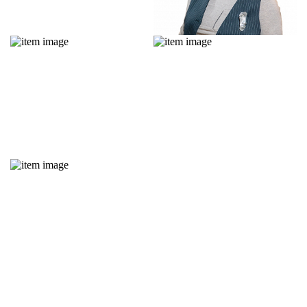
Исаева Надежда
Березовская
Руководитель салона
Кристина
розничных продаж
KAE ( Специалист по работе с
ХОГАРТ_арт
ключевыми клиентами)
+74957881106 вн. 296
+7(495)788-11-06 вн 238
n.isaeva@hogart.ru
k.berezovskaya@hogart.ru
Тузова Виктория
Екимова Марина
Менеджер розничного отдела
Бренд-Менеджер
продаж
+74957881112 вн. 303
+74957881106 вн. 239
m.ekimova@hogart.ru
v.tuzova@hogart.ru
Тычина Надежда
Бренд-Менеджер