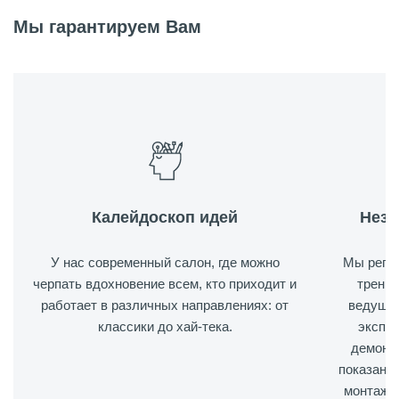
Мы гарантируем Вам
+74957881112 вн. 143
n.tychina@hogart.ru
Калейдоскоп идей
Неза
У нас современный салон, где можно
Мы регу
черпать вдохновение всем, кто приходит и
тренин
работает в различных направлениях: от
ведущих
классики до хай-тека.
экспер
демонст
показан 
монтаж с