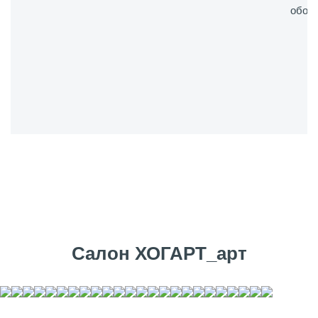
обору
Салон ХОГАРТ_арт