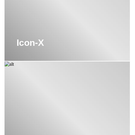
делятся своим видением Парижа во всем его блеске и
великолепии в элементах декора. Каждый интерьер неповторим,
и нужно разрабатывать изделия, которые будут идеально
вписываться в любой стиль. Благодаря многочисленным
решениям вы можете выбрать из всего многообразия форм и
материалов то, что будет соответствовать именно вашему духу и
Icon-X
мироощущению.
Получить консультацию по ассортименту и ценам THG Paris вы
можете, просто оставив заявку на нашем сайте.
Профессиональные менеджеры оперативно свяжутся с вами и
предоставят подробную информацию по интересующим вас
вопросам. Или позвоните нам самостоятельно по указанным
контактным телефонам. Мы всегда на связи!
Также вы можете купить от THG Paris все необходимые
смесители и аксессуары для ванных комнат в нашем салоне
«ХОГАРТ_арт» в Москве на Курской.