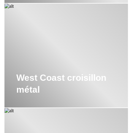
West Coast croisillon
métal