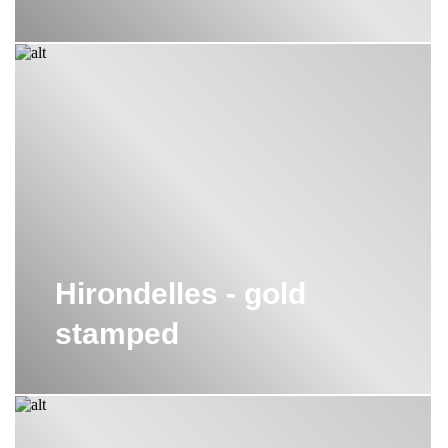
Hirondelles - gold
stamped