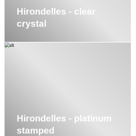
Hirondelles - clear
crystal
Hirondelles - platinum
stamped