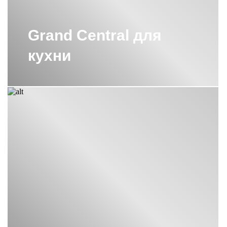
Grand Central для
кухни