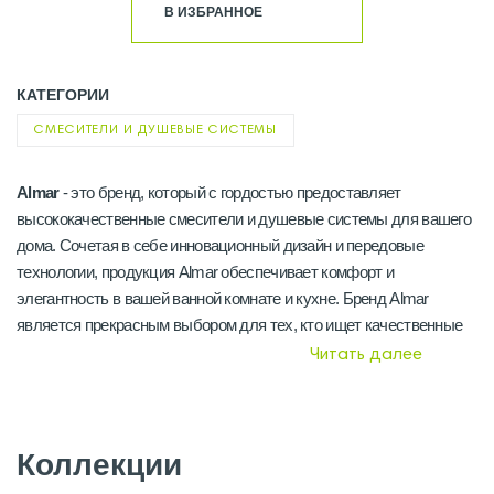
В ИЗБРАННОЕ
КАТЕГОРИИ
СМЕСИТЕЛИ И ДУШЕВЫЕ СИСТЕМЫ
Almar
- это бренд, который с гордостью предоставляет
высококачественные смесители и душевые системы для вашего
дома. Сочетая в себе инновационный дизайн и передовые
технологии, продукция Almar обеспечивает комфорт и
элегантность в вашей ванной комнате и кухне. Бренд Almar
является прекрасным выбором для тех, кто ищет качественные
смесители и душевые системы для своего дома. Их сочетание
Читать далее
качества, стиля и инновационных технологий делает продукцию
Almar идеальным дополнением для вашего интерьера
Качество и Надежность
Коллекции
Одной из основных причин, по которой покупатели выбирают