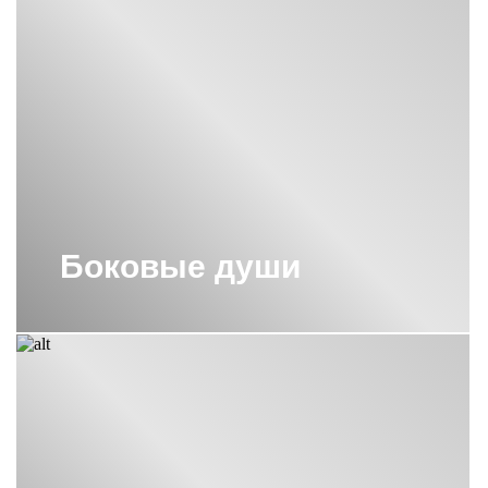
технологии. От улучшенных систем смешивания воды до
водонепроницаемых покрытий - бренд предоставляет умные
решения, которые делают использование смесителей и
бокового душа
более удобным и эффективным.
Разнообразие Коллекций
Almar предлагает широкий выбор коллекций смесителей и
душевых систем,
душевых леек,
чтобы удовлетворить
потребности различных клиентов. От классических дизайнов до
Боковые души
смелых современных решений - у Almar вы найдете идеальный
вариант, который подходит именно для вашего стиля и
предпочтений.
Простой Монтаж и Обслуживание
Смесители и душевые системы Almar разработаны с учетом
удобства монтажа и обслуживания. Инструкции по установке
ясны и понятны, что позволяет легко установить продукцию без
необходимости обращаться за помощью к профессионалам.