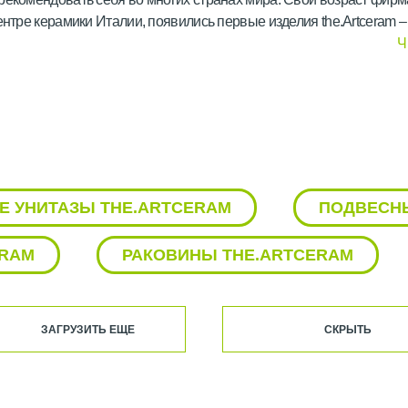
ентре керамики Италии, появились первые изделия the.Artceram 
тиле домашнего комфорта.
Ч
ный узнаваемый стиль. Основатель компании Валентино Брунелли
олностью поменял взгляд на сантехнику. Каталог начал пополня
Е УНИТАЗЫ THE.ARTCERAM
ПОДВЕСНЫ
ERAM
РАКОВИНЫ THE.ARTCERAM
tceram. Появилась оригинальная коллекция La Fontana. Унитазы 
кие цвета, поразили покупателей, привлекли внимание, заставили
ЗАГРУЗИТЬ ЕЩЕ
СКРЫТЬ
и оборудования для ванных комнат. Такой подход принес the.Art
и инновации.