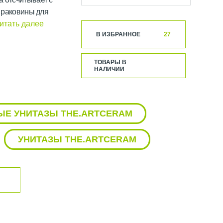
– раковины для
итать далее
В ИЗБРАННОЕ
27
 уступил место
ться новыми
ТОВАРЫ В
НАЛИЧИИ
Е УНИТАЗЫ THE.ARTCERAM
УНИТАЗЫ THE.ARTCERAM
в форме
 говорить о себе. С
ceram интерес людей