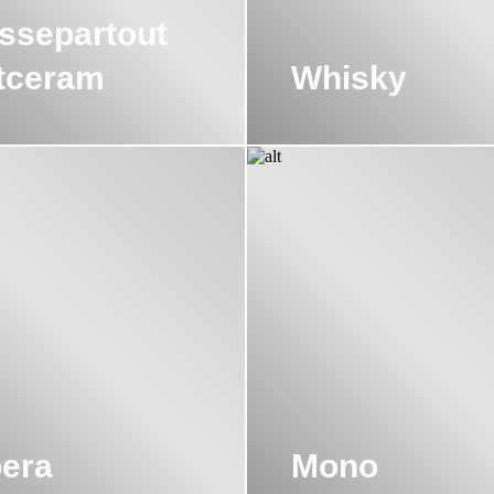
ssepartout
tceram
Whisky
era
Mono