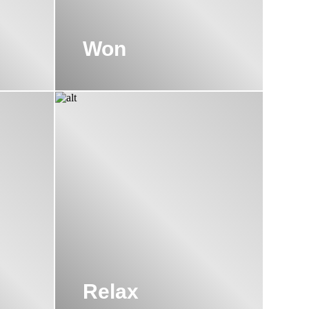
Won
Relax