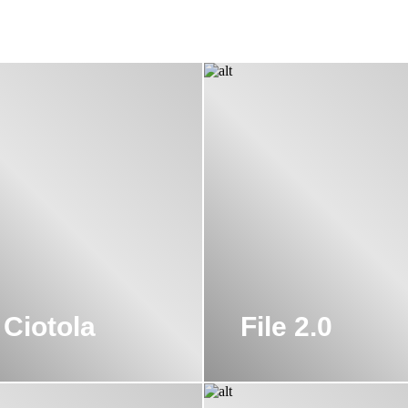
итальянские дизайнеры. Основатели модной студии в Милане, Са
у сумасшествия. Их чувство юмора и задор находит отражение в к
рло Урбинати заботится, чтобы безумные идеи вписывались в ин
ноголетний опыт работы в мебельной промышленности, сотруднич
Австралии.
орудование, не забываются традиционные ремесленные секреты
е проходит контроль качества на разных этапах и с гордостью но
наты дома, отеля или офиса. Несмотря на новаторство, она прид
 Ciotola
File 2.0
от пожеланий выбрать можно одну из моделей коллекций: The One,
 инсталляции, классические модели с экспериментальными эле