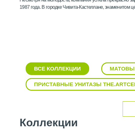
1987 года. В городке Чивита-Кастеллане, знаменитом ц
ванных комнат. Они были выполнены в классическом с
В начале XX века бренд окончательно обрел собствен
молодому амбициозному Альберто Брунелли, который п
позициями:
ваннами;
писсуарами;
ВСЕ КОЛЛЕКЦИИ
МАТОВЫ
унитазами;
биде;
ПРИСТАВНЫЕ УНИТАЗЫ THE.ARTC
аксессуарами для ванных комнат,
инсталляциями и клавишами смыва.
2006 год считается началом восхождения звезды the.Ar
треугольников и стилизованных кубов, окрашенные в яр
тех пор компания смело идет на эксперименты в област
Коллекции
и множество международных наград за исследования 