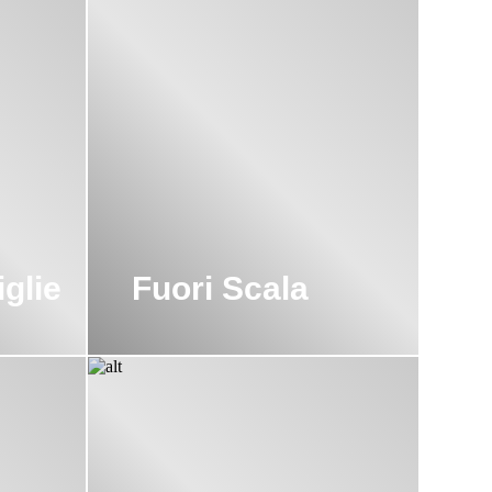
 навевает мотивы
лые, не
вать наносимый
ится к прямому
t – дома, где
glie
Fuori Scala
 вы можете, просто
ю информацию по
ните нам
ашем розничном