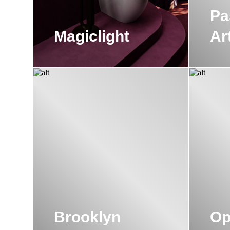
Pa
Magiclight
Ar
Brooklyn
Op