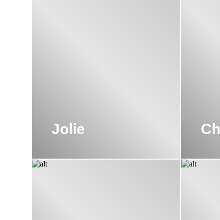
Hermitage с плавными, будто кружевными линиями пред
блестящих 30-х. Плавные тонкие линии будто кружатся 
позволяющие взгляду цепляться за детали, дающие отд
Философия бренда
Фирма не забывает о защите окружающей среды. Пред
природе вред. Так, например, конструкция бачка регул
Компания the.Artceram считает, что социальная жизнь 
контакту с людьми. Для этого открыты несколько шоу-румов:
Jolie
Ch
компания принимает гостей, желающих познакомиться 
Узнать об акциях, получить консультацию по ассортиме
оставив заявку на нашем сайте. Профессиональные м
интересующим вас вопросам. Помогут вам выбрать под
самостоятельно по указанным контактным телефонам. М
Все необходимые товары и аксессуары для ванных комн