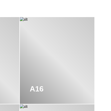
ндро Менегелло и
аждой коллекции, не
терьер, были
ества с
. Отбирается
сит знак «Сделано в
ает помещению
A16
 Hi-Line, Ten,
ментами. Коллекция