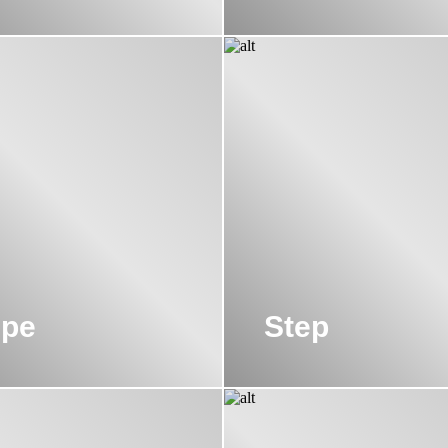
pe
Step