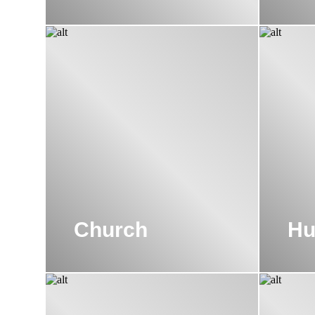
Church
Hu