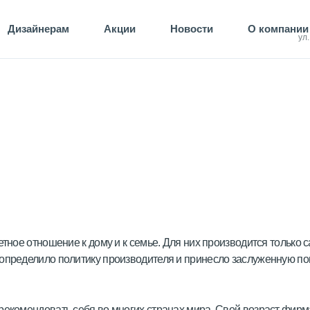
Дизайнерам
Акции
Новости
О компании
ул
етное отношение к дому и к семье. Для них производится только 
определило политику производителя и принесло заслуженную по
рекомендовать себя во многих странах мира. Свой возраст фирм