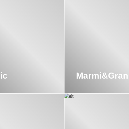
ставляет актуальную во все времена утонченную простоту. Jazz
в неторопливом танце. У санфаянса the.Artceram очертания округ
ых глазам.
приятие тщательно контролирует производство, чтобы нивелиро
ирует количество воды нужное для слива.
предприятия должна быть открыта и понятна обществу. Она стрем
 the.Artceram Vilage, the.Bunker, the.Church, the.Garden и the.Lof
ic
Marmi&Grani
поближе с концепцией бренда.
нту
санфаянса
и ценам the.Artceram и другим продуктам компании
енеджеры оперативно свяжутся с вами и предоставят подробну
ходящее оборудование, оформить покупку и доставку. Или позво
ы всегда на связи!
ат от the.Artceram купить в Москве можно непосредственно в н