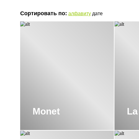
Знаменитые лица компании
Вдохновителями невероятного стиля стали известные 
Сортировать по:
алфавиту
дате
Марко Паолетти, вносят в коллекции the.Artceram нотк
позволяя повторяться даже в деталях.
Профессиональный архитектор и декоратор из Рима Ка
надежны и удобны в использовании. На его стороне м
производителями Италии, Японии, Австрии, Испании и 
На фабрике the.Artceram применяется современное об
проверенное экологически чистое сырье. Каждое издели
Италии».
Продукция
Купить сантехнику the.Artceram можно для ванной ком
Monet
La
покой, уют и оптимистичное настроение. В зависимости 
Azuley, Blend, Faster, Civitas и др.
Есть унитазы с изящными ножками в форме «рюмочка»,