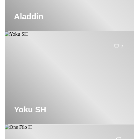
Aladdin
2
Yoku SH