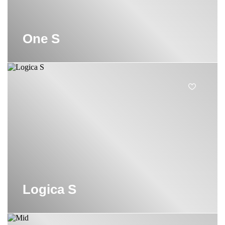
One S
Logica S