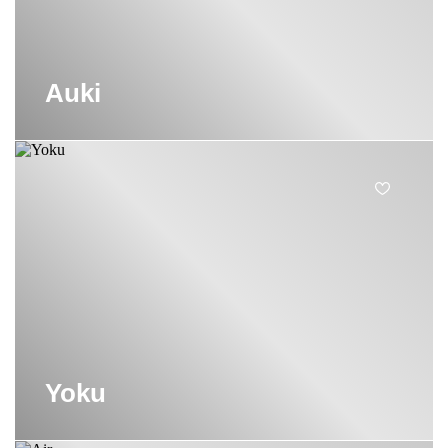
Auki
Yoku