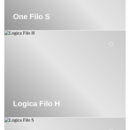
One Filo S
Logica Filo H