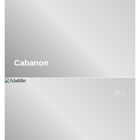
Cabanon
3