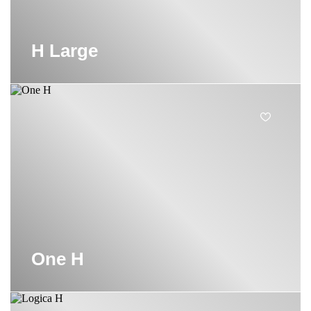
H Large
One H