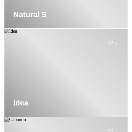
Natural S
1
Idea
1