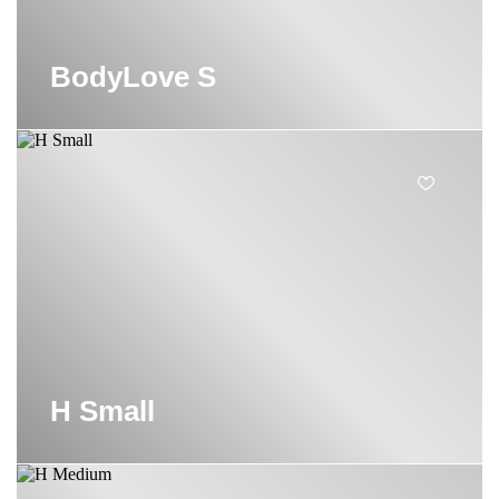
BodyLove S
H Small