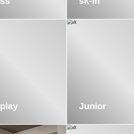
iss
sk-in
play
Junior