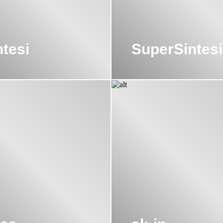
ntesi
SuperSintesi