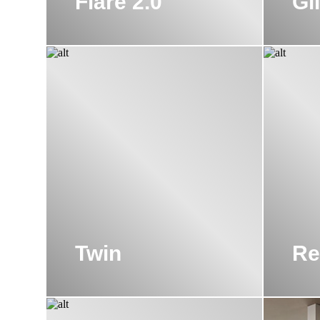
Flare 2.0
Gl
Twin
Re