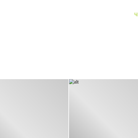
атой 100 летней историей , новое поколение инженеров внедрило
Ч
, больше времени уделять творчеству при выполнении индивид