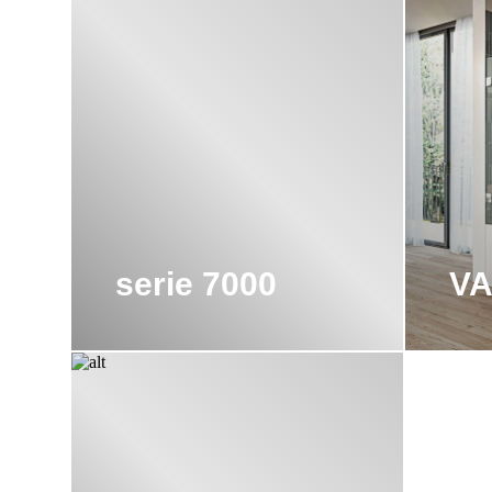
serie 7000
V