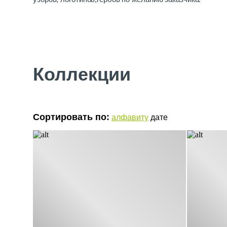
Сегодня Vismaravetro это современная компания с бог
технологии позволяющие повысить качество продукции
Коллекции
Сортировать по:
алфавиту
дате