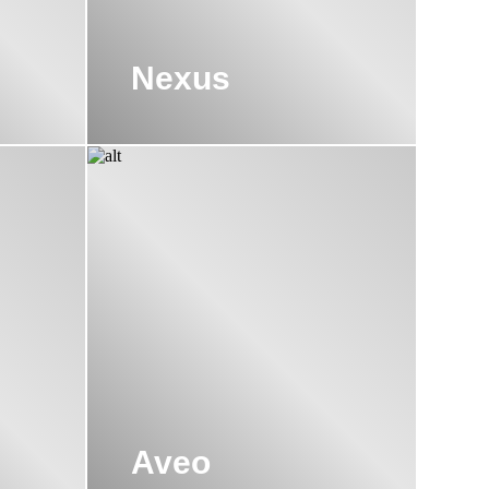
Nexus
Aveo