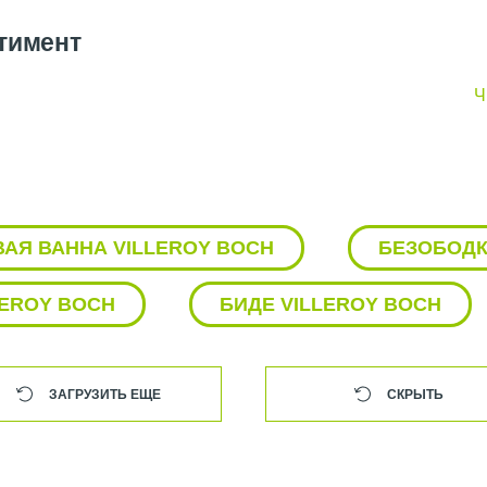
ртимент
Ч
и мебели для ванных комнат.
итазы
,
биде
, а также качественные умывальники - каждое издели
обеспечивающих долговечность и легкость ухода.
 Villeroy & Boch являются эстетика и функциональность
ванн
и д
АЯ ВАННА VILLEROY BOCH
БЕЗОБОДК
 и релаксацию в ванной комнате.
ает широкий выбор мебели для ванной комнаты, от стильных тумб
ом и дизайном.
EROY BOCH
БИДЕ VILLEROY BOCH
, Villeroy & Boch выпускает декоративные элементы, такие как 
BOCH
ВСТРОЕННАЯ РАКОВИНА VILLERO
дополнить интерьер и создать гармоничный облик помещения.
ЗАГРУЗИТЬ ЕЩЕ
СКРЫТЬ
ЗЕРКАЛО VILLEROY BOCH
ЗЕРК
CH
КНОПКА VILLEROY BOCH
К
лавится своей непревзойденной прочностью, стойкостью к износу