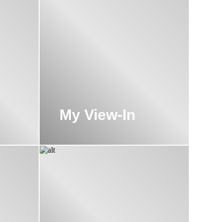
s
My View-In