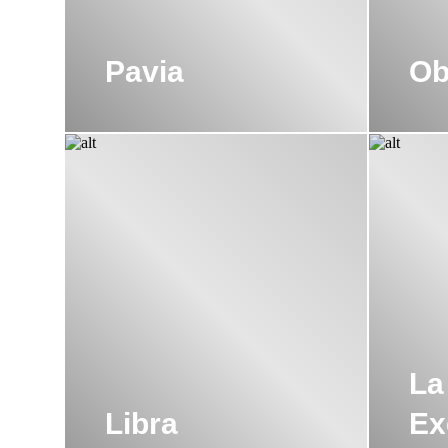
Pavia
Ob
La
Libra
Ex