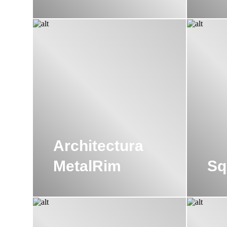
Architectura
MetalRim
Sq