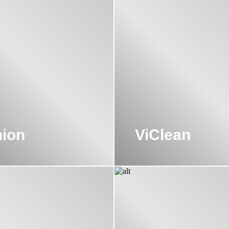
nion
ViClean