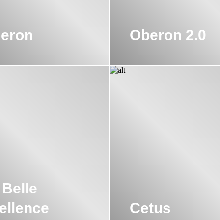
eron
Oberon 2.0
 Belle
ellence
Cetus