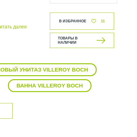
В ИЗБРАННОЕ
11
итать далее
ТОВАРЫ В
е изготовлено с
НАЛИЧИИ
ушевых кабин.
ОВЫЙ УНИТАЗ VILLEROY BOCH
 и полок до удобных
ВАННА VILLEROY BOCH
аксессуары для
Y BOCH
АЛО С ПОДСВЕТКОЙ VILLEROY BOCH
РУГЛАЯ РАКОВИНА VILLEROY BOCH
 и долговечностью