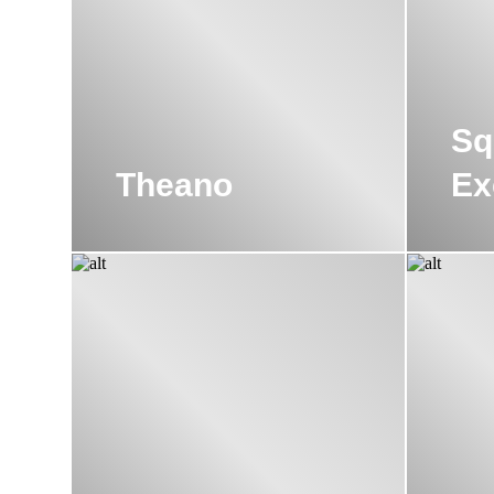
Sq
Theano
Ex