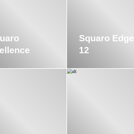
uaro
Squaro Edge
ellence
12