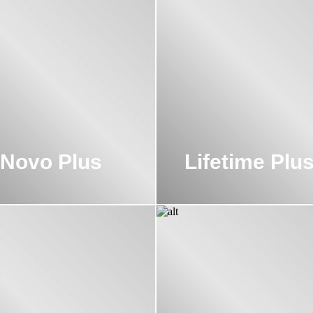
 Novo Plus
Lifetime Plu