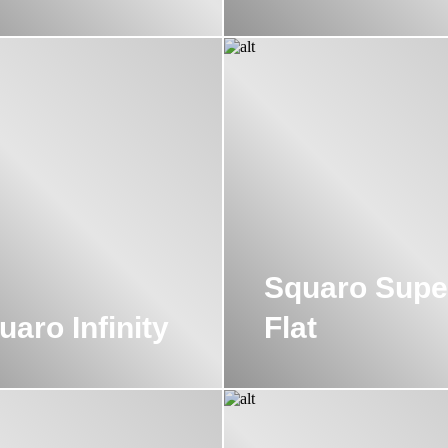
Squaro Supe
uaro Infinity
Flat