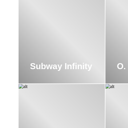
Subway Infinity
O.