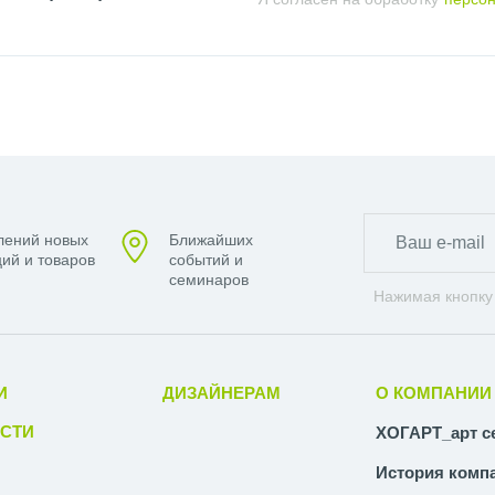
рентов.
я систем отопления и водоснабжения, в том числе гофрирован
лений новых
Ближайших
ий и товаров
событий и
ка;
семинаров
ола;
Нажимая кнопку
И
ДИЗАЙНЕРАМ
О КОМПАНИИ
СТИ
ХОГАРТ_арт с
История комп
вые используются во многих сферах строительства: