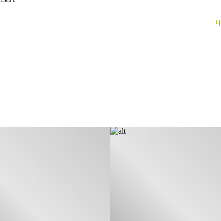
Ч
Чехии, Германии, Италии, Польше, Швеции, Испании и др. Прои
стальные панельные радиаторы отопления изготавливают из той
 детали к современным требованиям. Проектируют конструкции 
— взаимозаменяемы. Не нужно скрупулезно подбирать комплект 
 по монтажу, эксплуатации, строгое следование которым эконом
рантия на разные группы изделий составляет от 10 до 30 лет пр
ессе изготовления, подвергается испытаниям независимых экспе
имальную оптовую и розничную стоимость товаров. От дистрибью
доверие покупателей на всех уровнях.