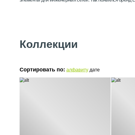
Заводы концерна расположены в разных странах: в 
мощным усовершенствованным оборудованием;
Материалы проходят тщательный отбор. Например, 
закупают для деталей автомобилей марки Skoda;
Коллекции
Инженеры разрабатывают новые, адаптируют старые
составные части были совместимы, если необходимо 
характеристикам.
Для пользователей составляются подробные инструкции
Сортировать по:
алфавиту
дате
рабочих, обеспечивает длительную надежную службу. Га
правил установки и использования.
Готовая продукция проходит проверку качества в проц
неизменно получая хорошие отзывы.
Руководство компании определяет и контролирует мин
придерживаться рекомендованной цены, что повышает 