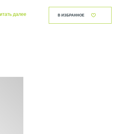
итать далее
зводство оснащено
В ИЗБРАННОЕ
 же стали, которую
так, чтобы
по
ит время и силы
и соблюдении
ртных лабораторий,
торов требуют