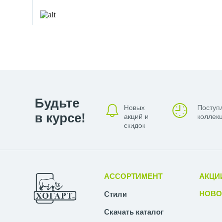
идеи, отслеживают новинки рынка, не отставая от конку
Под маркой Elsen выходят:
Радиаторы;
Внутрипольные конвекторы;
Коллекторы, сборные коллекторные шкафы;
Пластиковые и металлополимерные трубопроводы дл
Фитинги для труб из сшитого полиэтилена;
Будьте
Новых
Поступ
Насосные группы;
в курсе!
акций и
коллекц
Оборудование для котельных, в том числе автомати
скидок
Терморегуляторы для систем отопления и теплого п
Фильтры грубой очистки;
Клапаны запорные, обратные, предохранительные;
Комплектующие для полотенцесушителей;
АССОРТИМЕНТ
АКЦИ
Изоляционные маты для теплых полов.
НОВО
Стили
Трубы
Скачать каталог
Трубы из сшитого полиэтилена и алюминиево-пластико