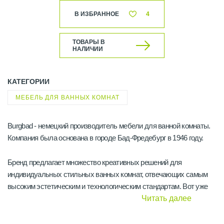
В ИЗБРАННОЕ
4
ТОВАРЫ В
НАЛИЧИИ
КАТЕГОРИИ
МЕБЕЛЬ ДЛЯ ВАННЫХ КОМНАТ
Burgbad - немецкий производитель мебели для ванной комнаты.
Компания была основана в городе Бад-Фредебург в 1946 году.
Бренд предлагает множество креативных решений для
индивидуальных стильных ванных комнат, отвечающих самым
высоким эстетическим и технологическим стандартам. Вот уже
более 50 лет мебель для ванной от Бургбад остается частью
Читать далее
фундаментальных изменений в дизайне ванных комнат. При этом
компания из года в год внедряет инновационные разработки и