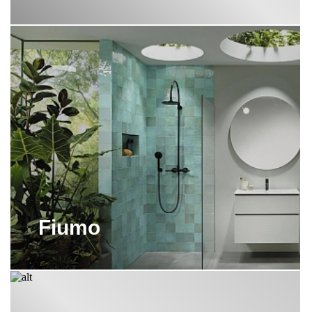
вопросам. Или позвоните нам самостоятельно по указанным
контактным телефонам. Мы всегда на связи!
Также вы можете купить от Burgbad всю необходимую мебель,
сантехнику и аксессуары для ванных комнат с доставкой
непосредственно в нашем розничном магазине «ХОГАРТ АРТ» в
Москве.
Fiumo