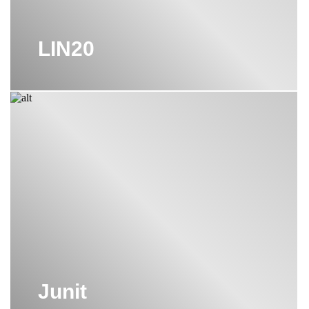
ванной комнаты Burgbad, чтобы получить вдохновение и порцию
идей для создания вашего индивидуального интерьера.
LIN20
Бургбад позволяет создавать решения, которые не только
практичны и инновационны, но и соответствуют современным
трендам. Бренд предлагает свои потребителям гармоничный и
самодостаточный продукт. Простой, элегантный дизайн
мебельных систем позволяет спроектировать ванную комнату
любым нужным образом. Это по-настоящему захватывающий
процесс потому, что здесь открывается свобода творческой
мысли. Все уникальные технологии будут скрыты внутри
товаров. На поверхности останутся лишь изящные и лаконичные
формы.
Получить консультацию по ассортименту и ценам Burgbad вы
можете, просто оставив заявку на нашем сайте.
Профессиональные менеджеры оперативно свяжутся с вами и
Junit
предоставят подробную информацию по интересующим вас