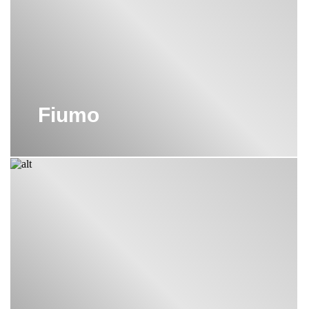
архитектурой или в неподвластном времени классическом
дизайне. Burgbad известен своими креативными концепциями
интерьера ванной комнаты, которые всегда создают
неповторимую атмосферу.
Мебель от Burgbad была удостоена множества наград как
новаторский инновационный продукт в мире дизайна.
Fiumo
Здесь вода течет элегантно
Выбор правильного туалетного столика или тумбы под раковину -
решение, которое должно основываться не только на
практичности. Вы выбираете конструкцию под свой уникальный
вкус. Это помогает превратить вашу ванную комнату в жилое
пространство и сделать его частью вашего образа жизни.
Играя с различными материалами, с необычными цветами для
лакированных поверхностей и правильно настроенным
освещением, вы можете создать свой собственный стиль и свой
собственный дизайн. Достаточно одного взгляда на мебель для