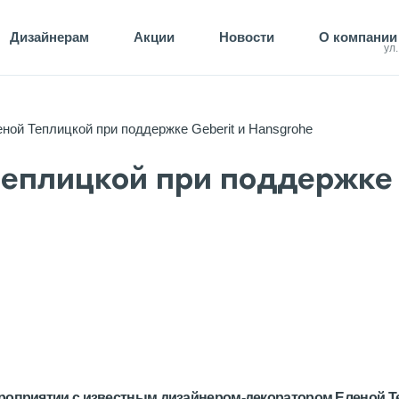
Дизайнерам
Акции
Новости
О компании
ул
еной Теплицкой при поддержке Geberit и Hansgrohe
Теплицкой при поддержке 
ероприятии с известным дизайнером-декоратором Еленой Т