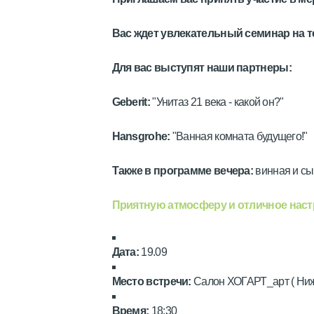
Вас ждет увлекательный семинар на т
Для вас выступят наши партнеры:
Geberit:
"Унитаз 21 века - какой он?"
Hansgrohe:
"Ванная комната будущего!"
Также в программе вечера:
винная и сы
Приятную атмосферу и отличное наст
Дата:
19.09
Место встречи:
Салон ХОГАРТ_арт ( Нижн
Время
:
18:30