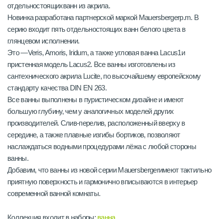
отдельностоящихванн из акрила.
Новинка разработана партнерской маркой Mauersbergerp.m. В
серию входит пять отдельностоящих ванн белого цвета в
глянцевом исполнении.
Это —Veris, Amoris, Iridum, а также угловая ванна Lacus1и
пристенная модель Lacus2. Все ванны изготовлены из
сантехнического акрила Lucite, по высочайшему европейскому
стандарту качества DIN EN 263.
Все ванны выполнены в пуристическом дизайне и имеют
большую глубину, чем у аналогичных моделей других
производителей. Слив-перелив, расположенный вверху в
середине, а также плавные изгибы бортиков, позволяют
наслаждаться водными процедурами лёжа с любой стороны
ванны.
Добавим, что ванны из новой серии Mauersbergerимеют тактильно
приятную поверхность и гармонично вписываются в интерьер
современной ванной комнаты.
Коллекция входит в наборы:
ванна
.