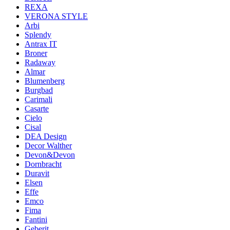
REXA
VERONA STYLE
Arbi
Splendy
Antrax IT
Broner
Radaway
Almar
Blumenberg
Burgbad
Carimali
Casarte
Cielo
Cisal
DEA Design
Decor Walther
Devon&Devon
Dornbracht
Duravit
Elsen
Effe
Emco
Fima
Fantini
Geberit