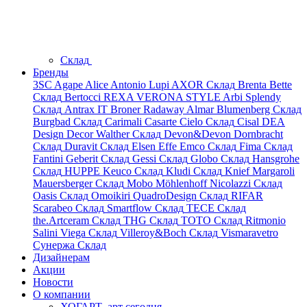
Склад
Бренды
3SC
Agape
Alice
Antonio Lupi
AXOR
Склад
Brenta
Bette
Склад
Bertocci
REXA
VERONA STYLE
Arbi
Splendy
Склад
Antrax IT
Broner
Radaway
Almar
Blumenberg
Склад
Burgbad
Склад
Carimali
Casarte
Cielo
Склад
Cisal
DEA
Design
Decor Walther
Склад
Devon&Devon
Dornbracht
Склад
Duravit
Склад
Elsen
Effe
Emco
Склад
Fima
Склад
Fantini
Geberit
Склад
Gessi
Склад
Globo
Склад
Hansgrohe
Склад
HUPPE
Keuco
Склад
Kludi
Склад
Knief
Margaroli
Mauersberger
Склад
Mobo
Möhlenhoff
Nicolazzi
Склад
Oasis
Склад
Omoikiri
QuadroDesign
Склад
RIFAR
Scarabeo
Склад
Smartflow
Склад
TECE
Склад
the.Artceram
Склад
THG
Склад
TOTO
Склад
Ritmonio
Salini
Viega
Склад
Villeroy&Boch
Склад
Vismaravetro
Сунержа
Склад
Дизайнерам
Акции
Новости
О компании
ХОГАРТ_арт сегодня