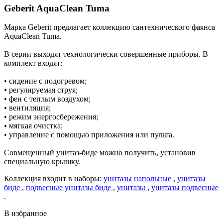
Geberit AquaClean Tuma
Марка Geberit предлагает коллекцию сантехнического фаянса
AquaClean Tuma.
В серии выходят технологически совершенные приборы. В
комплект входят:
• сидение с подогревом;
• регулируемая струя;
• фен с теплым воздухом;
• вентиляция;
• режим энергосбережения;
• мягкая очистка;
• управление с помощью приложения или пульта.
Совмещенный унитаз-биде можно получить, установив
специальную крышку.
Коллекция входит в наборы:
унитазы напольные
,
унитазы
биде
,
подвесные унитазы биде
,
унитазы
,
унитазы подвесные
.
В избранное