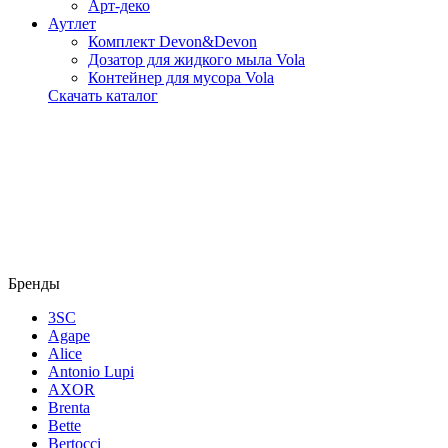
Арт-деко
Аутлет
Комплект Devon&Devon
Дозатор для жидкого мыла Vola
Контейнер для мусора Vola
Скачать каталог
Бренды
3SC
Agape
Alice
Antonio Lupi
AXOR
Brenta
Bette
Bertocci