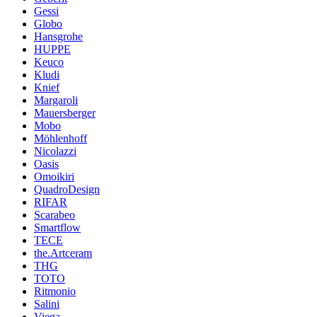
Gessi
Globo
Hansgrohe
HUPPE
Keuco
Kludi
Knief
Margaroli
Mauersberger
Mobo
Möhlenhoff
Nicolazzi
Oasis
Omoikiri
QuadroDesign
RIFAR
Scarabeo
Smartflow
TECE
the.Artceram
THG
TOTO
Ritmonio
Salini
Viega