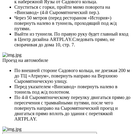
к набережной Яузы от Садового кольца.
Спуститься с горки, пройти мимо поворота на
«Винзавод» (4-й Сыромятнический пер.).
Через 50 метров (перед рестораном «История»)
повернуть налево в туннель, проходящий под ж/д
путями.
Выйти из туннеля. По правую руку будет главный вход
в Центр дизайна ARTPLAY.Следовать прямо, не
сворачивая до дома 10, стр. 7.
Проезд на автомобиле
По внешней стороне Садового кольца, не доезжая 200 м
до ТЦ «Атриум», повернуть направо на Верхнюю
Сыромятническую улицу.
Перед указателем «Винзавод» повернуть налево в
тоннель под ж/д полотном.
По 4-й Сыромятническому переулку двигаться прямо до
пересечения с трамвайными путями, после чего
повернуть направо на Сыромятнический проезд и
двигаться прямо вплоть до здания с перетяжкой
ARTPLAY.