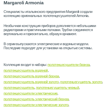
Margaroli Armonia
Специалисты итальянского предприятия Margaroli создали
коллекцию оригинальных полотенцесушителей Armonia.
Необычная конструкция приборов дополняется небольшими
радиаторами и практичными полками. Трубки соединяются
вертикально и горизонтально, образуя орнамент.
В серии выпускаются электрические и водяные модели.
Последние подходят для установки на открытые системы.
Коллекция входит в наборы:
полотенцесушители бронза
,
полотенцесушитель водяной
,
полотенцесушитель водяной бронза
,
полотенцесушитель водяной золото
,
полотенцесушитель золото
,
полотенцесушитель
,
полотенцесушитель черный
,
полотенцесушители электрические
,
полотенцесушитель электрический бронза
,
полотенцесушители электрические золото
,