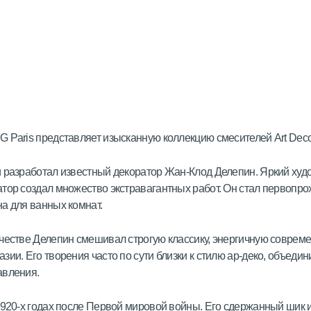
 Paris представляет изысканную коллекцию смесителей Art Deco
 разработал известный декоратор Жан-Клод Делепин. Яркий худ
тор создал множество экстравагантных работ. Он стал первопро
а для ванных комнат.
честве Делепин смешивал строгую классику, энергичную совреме
зии. Его творения часто по сути близки к стилю ар-деко, объеди
авления.
1920-х годах после Первой мировой войны. Его сдержанный шик 