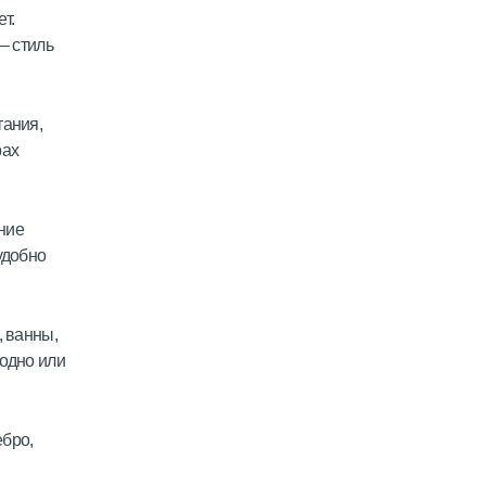
т.
– стиль
тания,
рах
ние
удобно
, ванны,
 одно или
ебро,