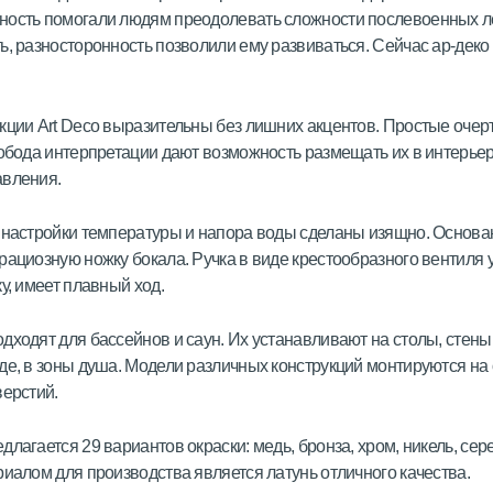
ость помогали людям преодолевать сложности послевоенных ле
ь, разносторонность позволили ему развиваться. Сейчас ар-деко 
кции Art Deco выразительны без лишних акцентов. Простые очер
вобода интерпретации дают возможность размещать их в интерье
авления.
 настройки температуры и напора воды сделаны изящно. Основа
рациозную ножку бокала. Ручка в виде крестообразного вентиля 
у, имеет плавный ход.
дходят для бассейнов и саун. Их устанавливают на столы, стены
де, в зоны душа. Модели различных конструкций монтируются на
верстий.
длагается 29 вариантов окраски: медь, бронза, хром, никель, сер
риалом для производства является латунь отличного качества.