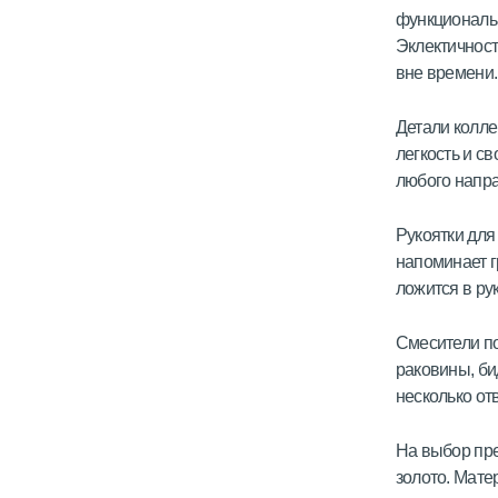
функциональн
Эклектичност
вне времени.
Детали колле
легкость и с
любого напр
Рукоятки для
напоминает г
ложится в рук
Смесители по
раковины, би
несколько от
На выбор пре
золото. Мате