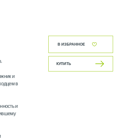
В ИЗБРАННОЕ
.
КУПИТЬ
ожник и
ходцем в
нность и
нившему
и