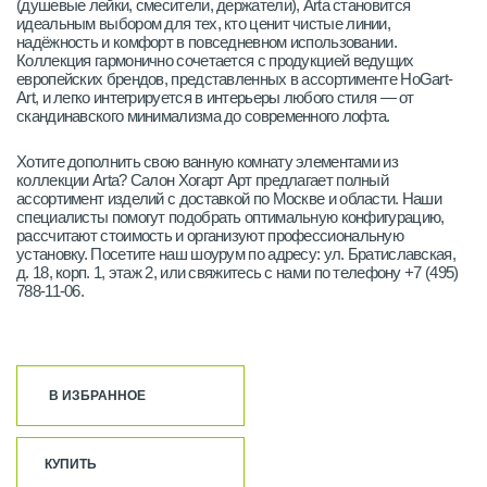
(душевые лейки, смесители, держатели), Arta становится
идеальным выбором для тех, кто ценит чистые линии,
надёжность и комфорт в повседневном использовании.
Коллекция гармонично сочетается с продукцией ведущих
европейских брендов, представленных в ассортименте HoGart-
Art, и легко интегрируется в интерьеры любого стиля — от
скандинавского минимализма до современного лофта.
Хотите дополнить свою ванную комнату элементами из
коллекции Arta? Салон Хогарт Арт предлагает полный
ассортимент изделий с доставкой по Москве и области. Наши
специалисты помогут подобрать оптимальную конфигурацию,
рассчитают стоимость и организуют профессиональную
установку. Посетите наш шоурум по адресу: ул. Братиславская,
д. 18, корп. 1, этаж 2, или свяжитесь с нами по телефону +7 (495)
788-11-06.
В ИЗБРАННОЕ
КУПИТЬ