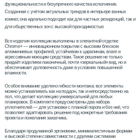
функциональности и безупречного качества исполнения.
Созданная с учётом актуальных трендов в интерьере ванных
комнат, она идеально подходит как для частных резиденций, так и
для общественных зон с высокой проходимостью
Все изделия коллекции выполнены в элегантной отделке
Chrome+ — инновационном покрытии с высоким блеском
алюминиевых профилей, устойчивом к царапинам, влаге и
агрессивным моющим средствам. Такое решение не только
придаёт изделиям лаконичный, почти «зеркальный» вид, но и
обеспечивает долговечность даже в условиях повышенной
влажности.
Особое внимание уделено гибкости монтажа: все элементы
можно устанавливать как на поддон, так и непосредственно на
пол, что делает коллекцию универсальной для любых
планировок. В комплекте предусмотрены два набора
уплотнителей — для установки с планкой порога и без неё, что
позволяет адаптировать решение под конкретные требования
проекта и пожелания заказчика.
Благодаря продуманной эргономике, минималистичным формам
и высокой степени совместимости с другими системами