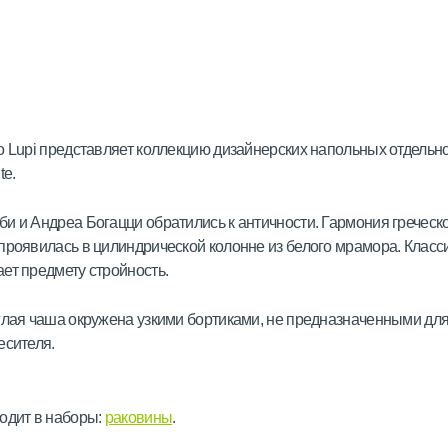
o Lupi представляет коллекцию дизайнерских напольных отдельн
te.
и и Андреа Богацци обратились к античности. Гармония греческ
проявилась в цилиндрической колонне из белого мрамора. Класс
ет предмету стройность.
глая чаша окружена узкими бортиками, не предназначенными дл
есителя.
одит в наборы:
раковины
.