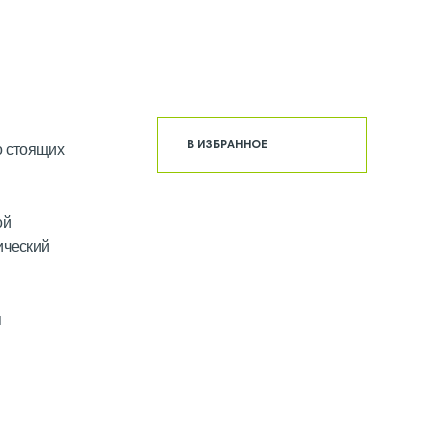
В ИЗБРАННОЕ
о стоящих
ой
ический
я