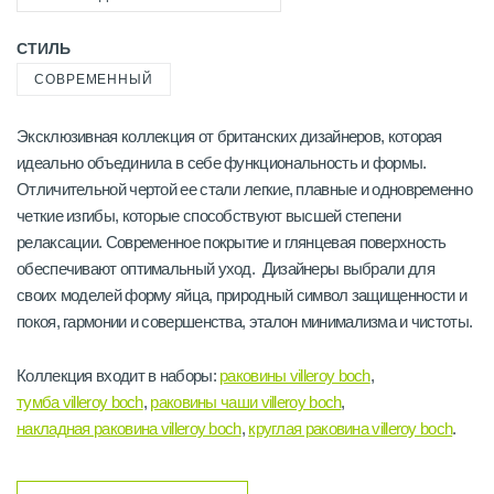
СТИЛЬ
СОВРЕМЕННЫЙ
Эксклюзивная коллекция от британских дизайнеров, которая
идеально объединила в себе функциональность и формы.
Отличительной чертой ее стали легкие, плавные и одновременно
четкие изгибы, которые способствуют высшей степени
релаксации. Современное покрытие и глянцевая поверхность
обеспечивают оптимальный уход. Дизайнеры выбрали для
своих моделей форму яйца, природный символ защищенности и
покоя, гармонии и совершенства, эталон минимализма и чистоты.
Коллекция входит в наборы:
раковины villeroy boch
,
тумба villeroy boch
,
раковины чаши villeroy boch
,
накладная раковина villeroy boch
,
круглая раковина villeroy boch
.