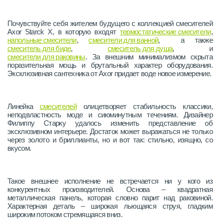
Почувствуйте себя жителем будущего с коллекцией смесителей
Axor Starck X, в которую входят
термостатические смесители
,
напольные смесители
,
смесители для ванной
, а также
смеситель для биде
,
смеситель для душа
, и
смесители для раковины
. За внешним минимализмом скрыта
поразительная мощь и брутальный характер оборудования.
Эксклюзивная сантехника от Axor придает воде новое измерение.
Линейка
смесителей
олицетворяет стабильность классики,
неподвластность моде и сиюминутным течениям. Дизайнер
Филиппу Старку удалось изменить представление об
эксклюзивном интерьере. Достаток может выражаться не только
через золото и бриллианты, но и вот так: стильно, изящно, со
вкусом.
Такое внешнее исполнение не встречается ни у кого из
конкурентных производителей. Основа – квадратная
металлическая панель, которая словно парит над раковиной.
Характерная деталь – широкая льющаяся струя, гладким
широким потоком стремящаяся вниз.