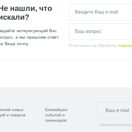
Не нашли, что
искали?
Задайте интересующий Вас
вопрос, и мы пришлем ответ
на Вашу почту
Я согласен на обработку
персо
лений новых
Ближайших
ий и товаров
событий и
семинаров
Нажимая кнопку