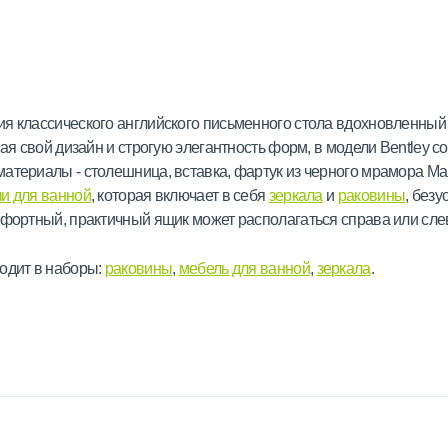
я классического английского письменного стола вдохновленный
пая свой дизайн и строгую элегантность форм, в модели Bentley с
атериалы - столешница, вставка, фартук из черного мрамора Mar
и для ванной
, которая включает в себя
зеркала
и
раковины
, безу
мфортный, практичный ящик может располагаться справа или сле
одит в наборы:
раковины
,
мебель для ванной
,
зеркала
.