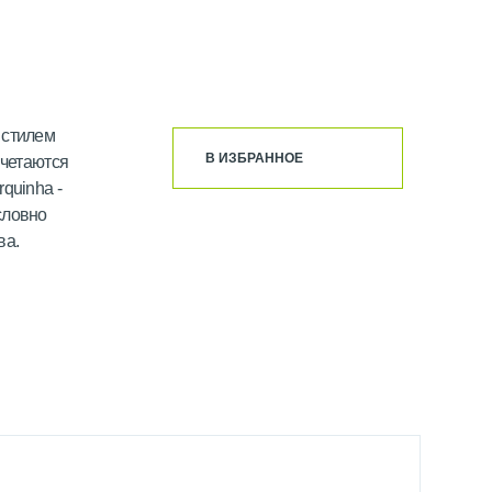
 стилем
В ИЗБРАННОЕ
очетаются
quinha -
словно
ва.