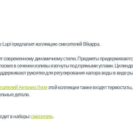
o Lupi предлагает коллекцию смесителей Bikappa.
ет современному динамичному стилю. Предметы придерживаютс
лоские в сечении изливы изогнуты под прямыми углами. Цилинд
ддерживают рукоятки для регулирования напора воды в виде ры
есителей Антонио Лупи
этой коллекции также входят термостаты
ельные детали.
одит в наборы:
смесители
.