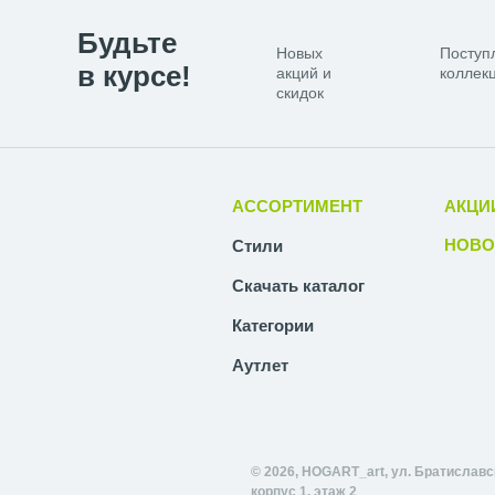
Будьте
Новых
Поступ
в курсе!
акций и
коллекц
скидок
АССОРТИМЕНТ
АКЦИ
НОВО
Стили
Скачать каталог
Категории
Аутлет
© 2026, HOGART_art, ул. Братиславск
корпус 1, этаж 2