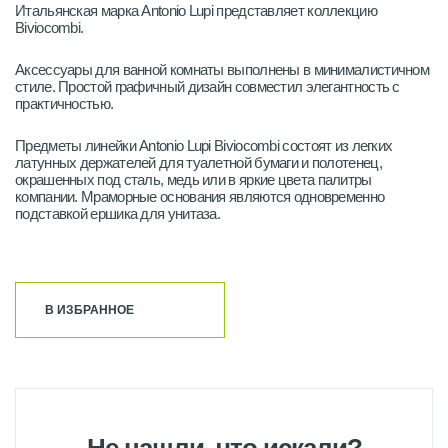
Итальянская марка Antonio Lupi представляет коллекцию
Biviocombi.
Аксессуары для ванной комнаты выполнены в минималистичном
стиле. Простой графичный дизайн совместил элегантность с
практичностью.
Предметы линейки Antonio Lupi Biviocombi состоят из легких
латунных держателей для туалетной бумаги и полотенец,
окрашенных под сталь, медь или в яркие цвета палитры
компании. Мраморные основания являются одновременно
подставкой ершика для унитаза.
В ИЗБРАННОЕ