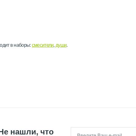
одит в наборы:
смесители
,
души
.
Не нашли, что