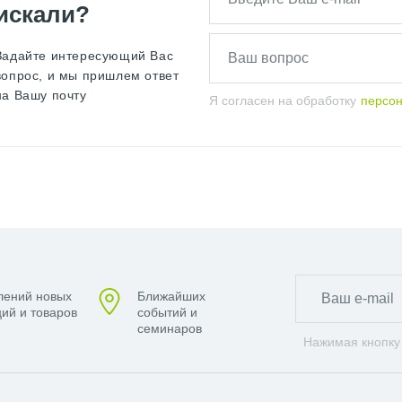
искали?
Задайте интересующий Вас
вопрос, и мы пришлем ответ
на Вашу почту
Я согласен на обработку
персо
лений новых
Ближайших
ий и товаров
событий и
семинаров
Нажимая кнопку