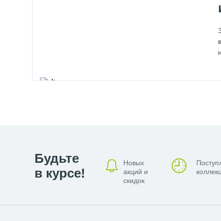
Будьте
Новых
Поступ
в курсе!
акций и
коллекц
скидок