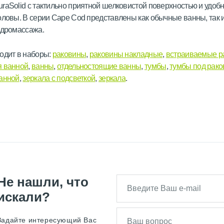
raSolid с тактильно приятной шелковистой поверхностью и удоб
оловы. В серии Cape Cod представлены как обычные ванны, так 
идромассажа.
одит в наборы:
раковины
,
раковины накладные
,
встраиваемые р
я ванной
,
ванны
,
отдельностоящие ванны
,
тумбы
,
тумбы под рако
ванной
,
зеркала с подсветкой
,
зеркала
.
Не нашли, что
искали?
Задайте интересующий Вас