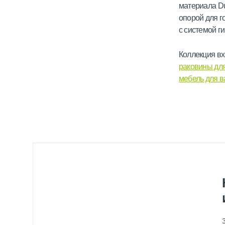
материала Du
опорой для г
с системой г
Коллекция вх
раковины дл
мебель для 