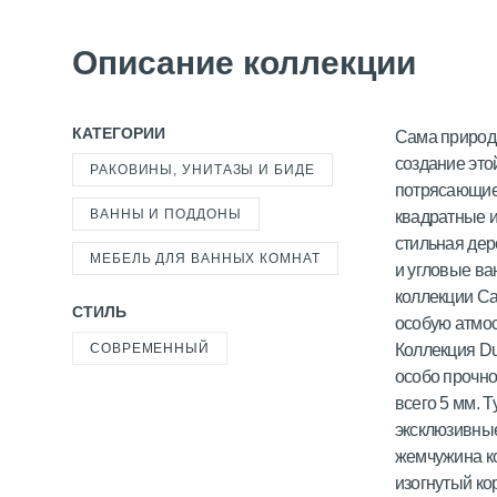
Описание коллекции
КАТЕГОРИИ
Сама природа
создание это
РАКОВИНЫ, УНИТАЗЫ И БИДЕ
потрясающие
ВАННЫ И ПОДДОНЫ
квадратные и
стильная дер
МЕБЕЛЬ ДЛЯ ВАННЫХ КОМНАТ
и угловые ва
коллекции Ca
СТИЛЬ
особую атмо
СОВРЕМЕННЫЙ
Коллекция Du
особо прочн
всего 5 мм. 
эксклюзивные
жемчужина к
изогнутый ко