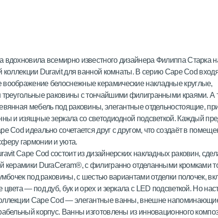
 вдохновила всемирно известного дизайнера Филиппа Старка н
й коллекции Duravit для ванной комнаты. В серию Cape Cod вход
 воображение белоснежные керамические накладные круглые,
 треугольные раковины с тончайшими филигранными краями. А 
евянная мебель под раковины, элегантные отдельностоящие, пр
нны и изящные зеркала со светодиодной подсветкой. Каждый пр
pe Cod идеально сочетается друг с другом, что создаёт в помеще
сферу гармонии и уюта.
ravit Cape Cod состоит из дизайнерских накладных раковин, сде
ой керамики DuraCeram®, с филигранно отделанными кромками 
Тумбочек под раковины, с шестью вариантами отделки полочек, в
 цвета — под дуб, бук и орех и зеркала с LED подсветкой. Но на
оллекции Cape Cod — элегантные ванны, внешне напоминающи
рабельный корпус. Ванны изготовлены из инновационного компо