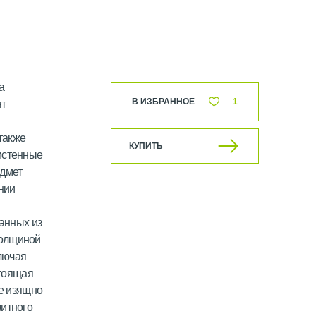
а
В ИЗБРАННОЕ
1
ят
также
КУПИТЬ
истенные
едмет
нии
ланных из
толщиной
ключая
стоящая
е изящно
зитного